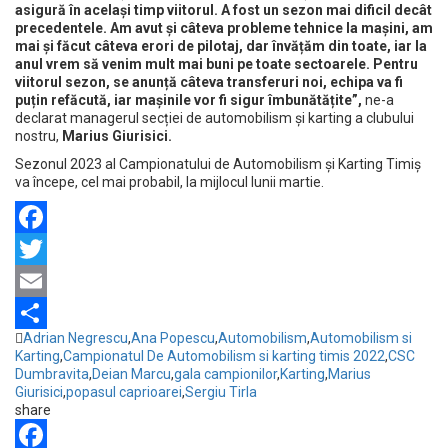
asigură în același timp viitorul. A fost un sezon mai dificil decât
precedentele. Am avut și câteva probleme tehnice la mașini, am
mai și făcut câteva erori de pilotaj, dar învățăm din toate, iar la
anul vrem să venim mult mai buni pe toate sectoarele. Pentru
viitorul sezon, se anunță câteva transferuri noi, echipa va fi
puțin refăcută, iar mașinile vor fi sigur îmbunătățite”,
ne-a
declarat managerul secției de automobilism și karting a clubului
nostru,
Marius Giurisici.
Sezonul 2023 al Campionatului de Automobilism și Karting Timiș
va începe, cel mai probabil, la mijlocul lunii martie.
Facebook
Twitter
Email
Adrian Negrescu
,
Ana Popescu
,
Automobilism
,
Automobilism si
Partajează
Karting
,
Campionatul De Automobilism si karting timis 2022
,
CSC
Dumbravita
,
Deian Marcu
,
gala campionilor
,
Karting
,
Marius
Giurisici
,
popasul caprioarei
,
Sergiu Tirla
share