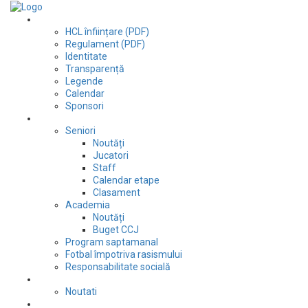
Club
HCL înființare (PDF)
Regulament (PDF)
Identitate
Transparență
Legende
Calendar
Sponsori
Fotbal
Seniori
Noutăți
Jucatori
Staff
Calendar etape
Clasament
Academia
Noutăți
Buget CCJ
Program saptamanal
Fotbal împotriva rasismului
Responsabilitate socială
Tenis de masă
Noutati
Judo