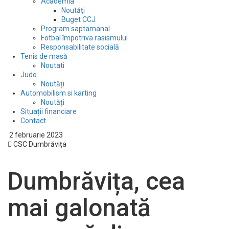
Academia
Noutăți
Buget CCJ
Program saptamanal
Fotbal împotriva rasismului
Responsabilitate socială
Tenis de masă
Noutati
Judo
Noutăți
Automobilism si karting
Noutăți
Situații financiare
Contact
2 februarie 2023
CSC Dumbrăvița
Dumbrăvița, cea
mai galonată