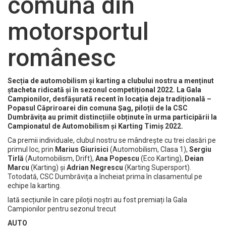
comună din
motorsportul
românesc
Secția de automobilism și karting a clubului nostru a menținut
ștacheta ridicată și în sezonul competițional 2022. La Gala
Campionilor, desfășurată recent în locația deja tradițională –
Popasul Căpriroarei din comuna Șag, piloții de la CSC
Dumbrăvița au primit distincțiile obținute în urma participării la
Campionatul de Automobilism și Karting Timiș 2022.
Ca premii individuale, clubul nostru se mândrește cu trei clasări pe
primul loc, prin
Marius Giurisici
(Automobilism, Clasa 1),
Sergiu
Tirlă
(Automobilism, Drift),
Ana Popescu
(Eco Karting),
Deian
Marcu
(Karting) și
Adrian Negrescu
(Karting Supersport).
Totodată, CSC Dumbrăvița a încheiat prima în clasamentul pe
echipe la karting.
Iată secțiunile în care piloții noștri au fost premiați la Gala
Campionilor pentru sezonul trecut
AUTO