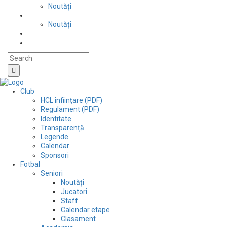
Noutăți
Automobilism si karting
Noutăți
Situații financiare
Contact
Club
HCL înființare (PDF)
Regulament (PDF)
Identitate
Transparență
Legende
Calendar
Sponsori
Fotbal
Seniori
Noutăți
Jucatori
Staff
Calendar etape
Clasament