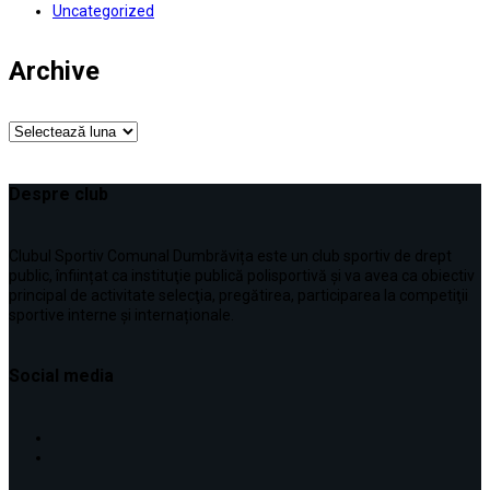
Uncategorized
Archive
Archive
Despre club
Clubul Sportiv Comunal Dumbrăvița este un club sportiv de drept
public, înființat ca instituţie publică polisportivă și va avea ca obiectiv
principal de activitate selecţia, pregătirea, participarea la competiţii
sportive interne şi internaționale.
Social media