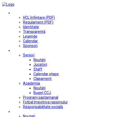
Club
HCL înființare (PDF)
Regulament (PDF)
Identitate
Transparență
Legende
Calendar
Sponsori
Fotbal
Seniori
Noutăți
Jucatori
Staff
Calendar etape
Clasament
Academia
Noutăți
Buget CCJ
Program saptamanal
Fotbal împotriva rasismului
Responsabilitate socială
Tenis de masă
Noutati