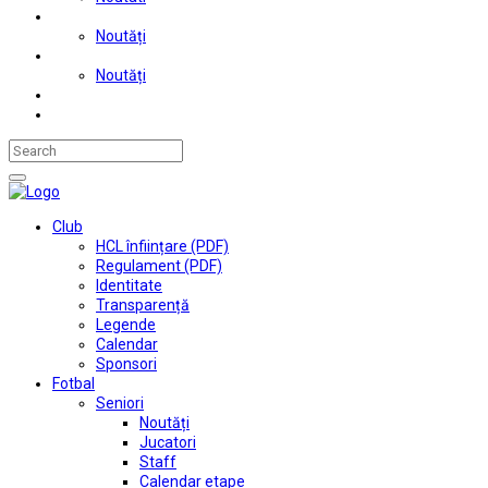
Judo
Noutăți
Automobilism si karting
Noutăți
Situații financiare
Contact
Club
HCL înființare (PDF)
Regulament (PDF)
Identitate
Transparență
Legende
Calendar
Sponsori
Fotbal
Seniori
Noutăți
Jucatori
Staff
Calendar etape