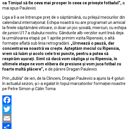
ca Timișul să fie ceva mai prosper în ceea ce privește fotbalul”,
a
mai spus Paulevici.
Liga a II-a se întrerupe preț de o săptămână, cu prilejul meciurilor din
calendarul internațional. Echipa noastră nu are programat un amical
la finele săptămânii viitoare, ci doar un joc-școală, miercuri, cu echipa
de juniori U17 a clubului nostru. Gândurile alb-verzilor sunt însă deja
la următoarea etapă: pe 1 aprilie primim vizita Ripensiei, o altă
formație aflată sub linia retrogradării.
„Urmează o pauză, dar
concentrarea noastră va crește. Așteptăm meciul cu Ripensia,
vrem să luăm și acolo cele trei puncte, pentru a putea să
respirăm ușurați. Simt că dacă vom câștiga și cu Ripensia, în
ultimele etape ne vom elibera de presiune și vom juca fotbal cu
foarte multă plăcere”,
e de părere Dragan Paulevici.
Prin „dubla” de ieri, de la Clinceni, Dragan Paulevici a ajuns la 4 goluri
în actualul sezon, și i-a egalat în topul marcatorilor formației noastre
pe Petre Simon și Călin Toma.
Facebook
Twitter
Email