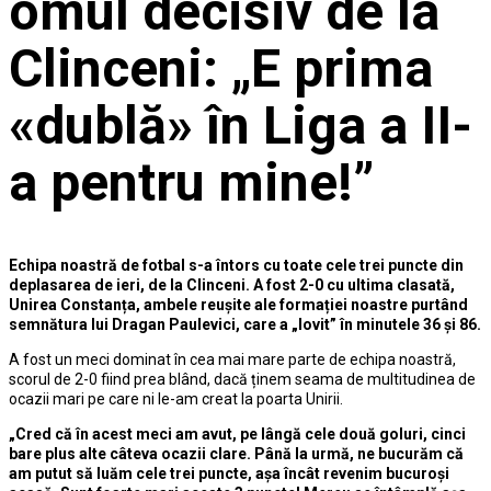
omul decisiv de la
Clinceni: „E prima
«dublă» în Liga a II-
a pentru mine!”
Echipa noastră de fotbal s-a întors cu toate cele trei puncte din
deplasarea de ieri, de la Clinceni. A fost 2-0 cu ultima clasată,
Unirea Constanța, ambele reușite ale formației noastre purtând
semnătura lui Dragan Paulevici, care a „lovit” în minutele 36 și 86.
A fost un meci dominat în cea mai mare parte de echipa noastră,
scorul de 2-0 fiind prea blând, dacă ținem seama de multitudinea de
ocazii mari pe care ni le-am creat la poarta Unirii.
„Cred că în acest meci am avut, pe lângă cele două goluri, cinci
bare plus alte câteva ocazii clare. Până la urmă, ne bucurăm că
am putut să luăm cele trei puncte, așa încât revenim bucuroși