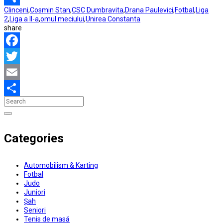
Clinceni
,
Cosmin Stan
,
CSC Dumbravita
,
Drana Paulevici
,
Fotbal
,
Liga
Partajează
2
,
Liga a II-a
,
omul meciului
,
Unirea Constanta
share
Facebook
Twitter
Email
Partajează
Categories
Automobilism & Karting
Fotbal
Judo
Juniori
Șah
Seniori
Tenis de masă