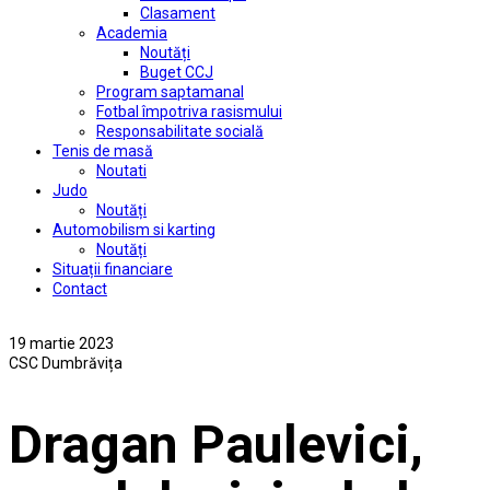
Clasament
Academia
Noutăți
Buget CCJ
Program saptamanal
Fotbal împotriva rasismului
Responsabilitate socială
Tenis de masă
Noutati
Judo
Noutăți
Automobilism si karting
Noutăți
Situații financiare
Contact
19 martie 2023
CSC Dumbrăvița
Dragan Paulevici,