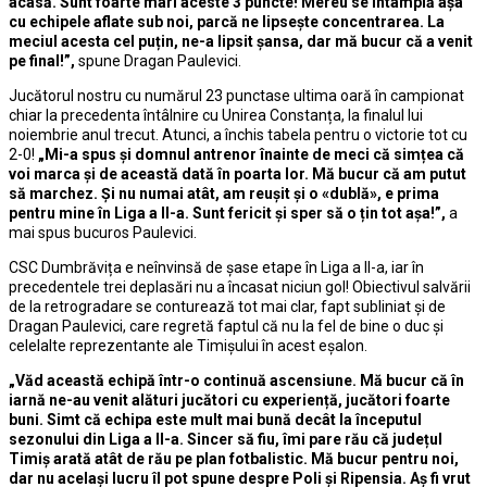
acasă. Sunt foarte mari aceste 3 puncte! Mereu se întâmplă așa
cu echipele aflate sub noi, parcă ne lipsește concentrarea. La
meciul acesta cel puțin, ne-a lipsit șansa, dar mă bucur că a venit
pe final!”,
spune Dragan Paulevici.
Jucătorul nostru cu numărul 23 punctase ultima oară în campionat
chiar la precedenta întâlnire cu Unirea Constanța, la finalul lui
noiembrie anul trecut. Atunci, a închis tabela pentru o victorie tot cu
2-0!
„Mi-a spus și domnul antrenor înainte de meci că simțea că
voi marca și de această dată în poarta lor. Mă bucur că am putut
să marchez. Și nu numai atât, am reușit și o «dublă», e prima
pentru mine în Liga a II-a. Sunt fericit și sper să o țin tot așa!”,
a
mai spus bucuros Paulevici.
CSC Dumbrăvița e neînvinsă de șase etape în Liga a II-a, iar în
precedentele trei deplasări nu a încasat niciun gol! Obiectivul salvării
de la retrogradare se conturează tot mai clar, fapt subliniat și de
Dragan Paulevici, care regretă faptul că nu la fel de bine o duc și
celelalte reprezentante ale Timișului în acest eșalon.
„Văd această echipă într-o continuă ascensiune. Mă bucur că în
iarnă ne-au venit alături jucători cu experiență, jucători foarte
buni. Simt că echipa este mult mai bună decât la începutul
sezonului din Liga a II-a. Sincer să fiu, îmi pare rău că județul
Timiș arată atât de rău pe plan fotbalistic. Mă bucur pentru noi,
dar nu același lucru îl pot spune despre Poli și Ripensia. Aș fi vrut