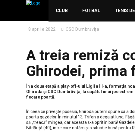
CLUB
FOTBAL
TENIS D
8 aprilie 2022
CSC Dumbrăvița
A treia remiză c
Ghirodei, prima f
În a doua etapă a play-off-ului Ligii a III-a, formația no
Ghiroda și CSC Dumbrăvița, la capătul unui joc extrem d
fiecare poartă.
În ceea ce privește posesia, Ghiroda putem spune că a dom
poarta gazdelor. În minutul 13, Trifon a degajat lung, Făgă
să „treacă” mingea, dar aceasta s-a oprit în bară! Gazdele a
Bădăuță (40), între care notăm și o situație bună pentru Ro