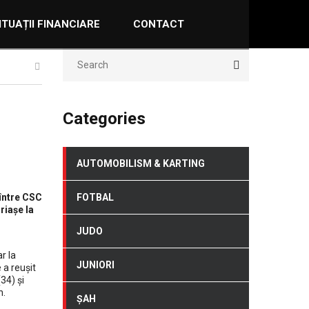
ITUAȚII FINANCIARE
CONTACT
Categories
AUTOMOBILISM & KARTING
 între CSC
FOTBAL
riașe la
JUDO
r la
JUNIORI
 a reușit
34) și
n.
ȘAH