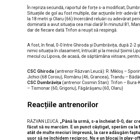
În repriza secundă, raportul de forțe s-a modificat, Dumbr
Situațiile de gol au fost multiple, dar acțiunile într-adevăr
la 18 metri și Olaru (66) încercând reluări cu adevărat per
dominată a avut situația cea mai clară! În minutul 81, Manc
dar de fiecare dată Trifon a reușit să respingă.
A fost, în final, 0-0 între Ghiroda și Dumbrăvița, după 2-2 
nimic situația în clasament, întrucât și la meciul Șoimii Li
meciul cu Lipova, de acasă, de săptămâna viitoare, pentru
CSC Ghiroda
(antrenor Răzvan Leucă): R. Mikloș – Sporin
Jichici (68 Coroiu), Românu (46, Grancea), Trandu – Bădă
CSC Dumbrăvița
(antrenor Cosmin Stan): Trifon – Bura-Koț
– Tismonar (60, Grigoriu), Făgărășanu (60, Olaru)
Reacțiile antrenorilor
RĂZVAN LEUCĂ:
„Până la urmă, s-a încheiat 0-0, dar cr
făcut să nu marcăm. E un punct câștigat, sperăm ca la 
atât de multe meciuri împreună, la care adăugăm faptul 
ușor să ne închidem reciproc. Nu e un blocaj în play-off