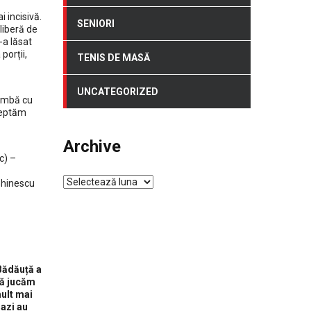
 incisivă.
SENIORI
 liberă de
-a lăsat
porții,
TENIS DE MASĂ
UNCATEGORIZED
himbă cu
șteptăm
Archive
c) –
Archive
 Ghinescu
 Bădăuță a
că jucăm
mult mai
 azi au