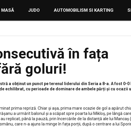
E MASĂ
JUDO
AUTOMOBILISM SI KARTING
S
onsecutivă în fața
ără goluri!
astră a obținut un punct pe terenul liderului din Seria a 8-a. A fost 0-0
e echilibrat, cu perioade de dominare de ambele părți și cu ocazii u
inat prima repriză. Chiar și așa, prima mare ocazie de gol a apărut chia
rășanu a urmărit balonul și a scăpat spre poarta lui Mikloș, pe lângă care
u replicat, până la pauză, prin încercările de la distanță ale lui Mancaș (
mânu, care n-a ajuns la minge în fața porții, după o centrare a lui Spori