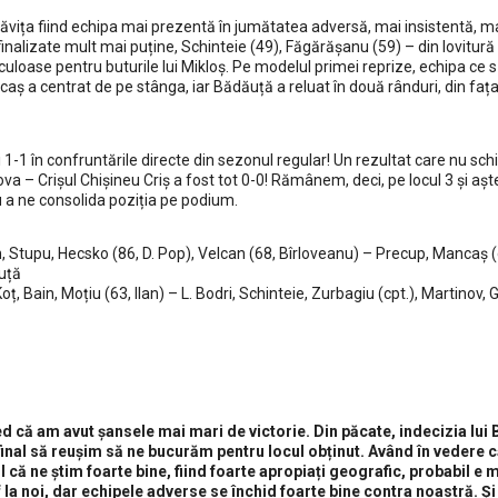
ăvița fiind echipa mai prezentă în jumătatea adversă, mai insistentă, mai
 finalizate mult mai puține, Schinteie (49), Făgărășanu (59) – din lovitură
iculoase pentru buturile lui Mikloș. Pe modelul primei reprize, echipa ce s
aș a centrat de pe stânga, iar Bădăuță a reluat în două rânduri, din fața 
și 1-1 în confruntările directe din sezonul regular! Un rezultat care nu sc
pova – Crișul Chișineu Criș a fost tot 0-0! Rămânem, deci, pe locul 3 și a
 a ne consolida poziția pe podium.
, Stupu, Hecsko (86, D. Pop), Velcan (68, Bîrloveanu) – Precup, Mancaș (
uță
, Bain, Moțiu (63, Ilan) – L. Bodri, Schinteie, Zurbagiu (cpt.), Martinov,
ed că am avut șansele mai mari de victorie. Din păcate, indecizia lui
final să reușim să ne bucurăm pentru locul obținut. Având în vedere 
că ne știm foarte bine, fiind foarte apropiați geografic, probabil e 
 la noi, dar echipele adverse se închid foarte bine contra noastră. Și