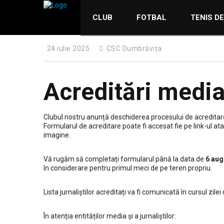
CLUB
FOTBAL
TENIS D
24 iulie 2025
CSC Dumbrăvița
Acreditări medi
Clubul nostru anunță deschiderea procesului de acredita
Formularul de acreditare poate fi accesat fie pe link-ul at
imagine.
Vă rugăm să completați formularul până la data de
6 aug
în considerare pentru primul meci de pe teren propriu.
Lista jurnaliștilor acreditați va fi comunicată în cursul zilei
În atenția entităților media și a jurnaliștilor: