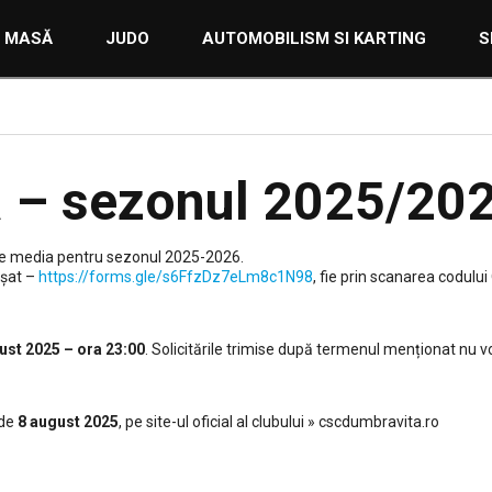
E MASĂ
JUDO
AUTOMOBILISM SI KARTING
S
a – sezonul 2025/20
re media pentru sezonul 2025-2026.
așat –
https://forms.gle/s6FfzDz7eLm8c1N98
, fie prin scanarea codulu
ust 2025 – ora 23:00
. Solicitările trimise după termenul menționat nu vo
 de
8 august 2025
, pe site-ul oficial al clubului » cscdumbravita.ro