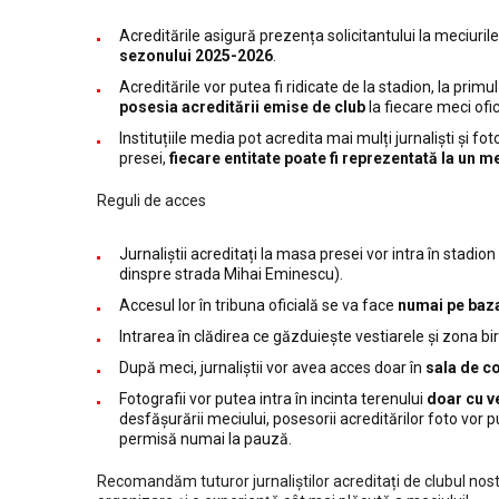
Acreditările asigură prezența solicitantului la meciuril
sezonului 2025-2026
.
Acreditările vor putea fi ridicate de la stadion, la primu
posesia acreditării emise de club
la fiecare meci ofi
Instituțiile media pot acredita mai mulți jurnaliști și f
presei,
fiecare entitate poate fi reprezentată la un m
Reguli de acces
Jurnaliștii acreditați la masa presei vor intra în stadio
dinspre strada Mihai Eminescu).
Accesul lor în tribuna oficială se va face
numai pe baza
Intrarea în clădirea ce găzduiește vestiarele și zona b
După meci, jurnaliștii vor avea acces doar în
sala de c
Fotografii vor putea intra în incinta terenului
doar cu v
desfășurării meciului, posesorii acreditărilor foto vor 
permisă numai la pauză.
Recomandăm tuturor jurnaliștilor acreditați de clubul nos