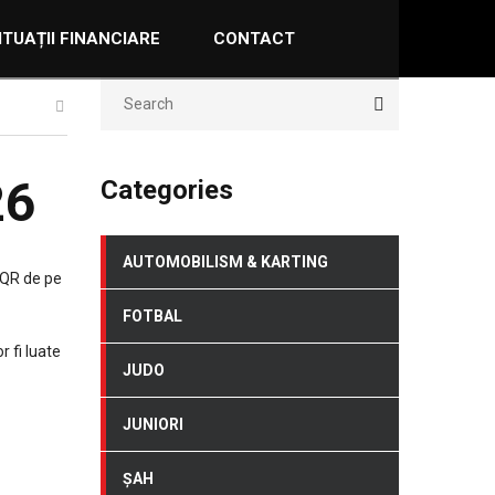
ITUAȚII FINANCIARE
CONTACT
26
Categories
AUTOMOBILISM & KARTING
i QR de pe
FOTBAL
r fi luate
JUDO
JUNIORI
ȘAH