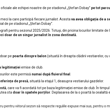
e oficiale ale echipei noastre de pe stadionul „Ștefan Dobay”
pe tot parc
l meci la care participă fiecare jurnalist. Acesta
va avea obligația de a se
cial de pe stadionul „Ștefan Dobay”.
otografi pentru sezonul 2025/2026. Totuși, din pricina locurilor limitate de
eci doar de un singur jurnalist în zona destinată.
n doar pe
poarta dinspre balon
(situată în dreapta clădirii vestiarelor, cu
 legitimației
emise de club.
irourilor este permisă
numai după fluierul final
.
onferințe de presă
, situată la etajul 1, deasupra vestiarului gazdelor.
estă
, care va fi acordată tot pe baza legitimației emise de club. În timpul
putea sta
doar în spatele porților
. Deplasarea de la o poartă la cealaltă 
tru pentru viitorul sezon să respecte regulile expuse mai sus, pentru o 