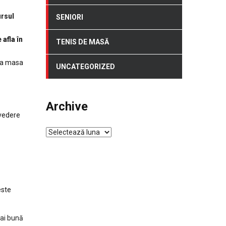
ursul
SENIORI
 afla în
TENIS DE MASĂ
 la masa
UNCATEGORIZED
Archive
 vedere
Archive
este
mai bună