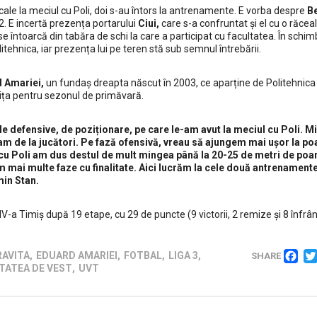
cale la meciul cu Poli, doi s-au întors la antrenamente. E vorba despre
B
2. E incertă prezența portarului
Ciui,
care s-a confruntat și el cu o răcea
se întoarcă din tabăra de schi la care a participat cu facultatea. În schim
litehnica, iar prezența lui pe teren stă sub semnul întrebării.
 Amariei,
un fundaș dreapta născut în 2003, ce aparține de Politehnica
vița pentru sezonul de primăvară.
e defensive, de poziționare, pe care le-am avut la meciul cu Poli. Mi
am de la jucători. Pe fază ofensivă, vreau să ajungem mai ușor la po
 cu Poli am dus destul de mult mingea până la 20-25 de metri de poa
 mai multe faze cu finalitate. Aici lucrăm la cele două antrenament
in Stan.
Social media
V-a Timiș după 19 etape, cu 29 de puncte (9 victorii, 2 remize și 8 înfrân
de
F
AVITA
,
EDUARD AMARIEI
,
FOTBAL
,
LIGA 3
,
SHARE
TATEA DE VEST
,
UVT
,
.