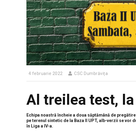
4 februarie 2022
CSC Dumbrăvița
Al treilea test, l
Echipa noastră încheie a doua săptămână de pregătire c
pe terenul sintetic de la Baza II UPT, alb-verzii se vor
în Liga a IV-a.