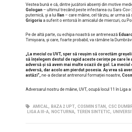
Vestea bună e că, dintre jucătorii absenți din motive medi
Gologan
– ultimul trecând peste infectarea cu Sars-Cov-
puternică, și a lui
Ilan
– care mâine, cel târziu, ar urma să 
Grigoriu
a suferit o entorsă în amicalul de miercuri, cu Po
Pe de altă parte, cu echipa noastră se antrenează
Eduard
Timișoara, și care, foarte probabil, va rămâne la Dumbră
„La meciul cu UVT, sper să reușim să corectăm greșelil
să înțelegem destul de rapid aceste cerințe pe care le 
adversă și să avem mai multe ocazii de gol. La meciul
adversă, dar acolo am pierdut posesia. Aș vrea să avem
astăzi”,
ne-a declarat antrenorul formației noastre,
Cosm
Despre club
Adversarul nostru de mâine, UVT, ocupă locul 11 în Liga a I
Clubul Sportiv Comunal Dumbrăvița este un club sportiv 
AMICAL
,
BAZA 2 UPT
,
COSMIN STAN
,
CSC DUMBR
drept public, înființat ca instituţie publică polisportivă și va
LIGA A III-A
,
NOCTURNA
,
TEREN SINTETIC
,
UNIVERSI
avea ca obiectiv principal de activitate selecţia, pregătirea
participarea la competiţii sportive interne şi internaționale