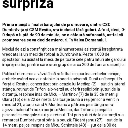
surpriză
Prima manșă a finalei barajului de promovare, dintre CSC
Dumbrăvița și CSM Reșița, s-a încheiat fără goluri. A fost, deci, 0-
0 după o luptă de 90 de minute, pe o căldură sufocantă, astfel că
promovarea se va decide miercuri, în Valea Domanului.
Meciul de azi a consfințit cea mai numeroasă asistență înregistrată
vreodată la un meci de fotbal la Dumbrăvița. Peste 1.000 de
spectatori au asistat la meci, de pe toate cele patru laturi ale gardului
împrejmuitor, printre care și un grup de circa 200 de fani ai oaspeților.
Publicul numeros a văzut însă și fotbal din partea ambelor echipe,
ambele având ocazii notabile la poarta adversă. După un început în
forță al Reșiței, concertizat prin ocazia lui Mediop (2) – șut din lateral
stânga, reținut de Trifon, alb-verzii au oferit replici prin șuturi de la
distanță, respinse însă de Micu – Martinov (7) de la 35 de metri și
Olaru (16) de la 22 de metri. O situație bună a reșițenilor a venit în
minutul 21, atunci când V. Munteanu a pătruns pe stânga și i-a
așezat balonul în buza porții lui Mediop, dar Trifon a plonjat la
picioarele senegalezului și a reținut. Tot prin șuturi de la distanță s-a
remarcat Dumbrăvița și până la pauză: Făgărășanu (27) – șut de la
14 metri, pe jos, respins de Micu; Schinteie (40) – șut de la 30 de