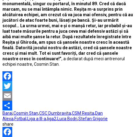
monumentală, singur cu portarul, în minutul 89. Cred că dacă
marcam, nu se mai întâmpla nimic. Reșița m-a surprins prin
alcătuirea echipei, am crezut că va juca mai ofensiv, pentru că au
jucători de atac foarte buni, lăsați pe bancă. Și-au urmărit
scopul… La urma urmei, mai e și o manșă retur, iar probabil și-au
luat toate măsurile pentru a juca ceva mai defensiv astăzi și să
aibă mai multe șanse la retur. După rezultatele înregistrate între
Reșița și Ghiroda, am spus că șansele noastre cresc în această
finală. Datorită jocului nostru de astăzi, cred că șansele noastre
cresc și mai mult. Tot ei sunt favoriți, dar cred că șansele
noastre cresc în continuare!”
, a declarat după meci antrenorul
echipei noastre, Cosmin Stan.
Facebook
Twitter
Email
Baraj
,
Cosmin Stan
,
CSC Dumbravita
,
CSM Resita
,
Dan
Partajează
Alexa
,
Fotbal
,
Liga a III-a
,
liga2
,
Luca Bodri
,
Stefan Grigorie
share