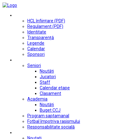
Club
HCL înființare (PDF)
Regulament (PDF)
Identitate
Transparență
Legende
Calendar
Sponsori
Fotbal
Seniori
Noutăți
Jucatori
Staff
Calendar etape
Clasament
Academia
Noutăți
Buget CCJ
Program saptamanal
Fotbal împotriva rasismului
Responsabilitate socială
Tenis de masă
Noutati