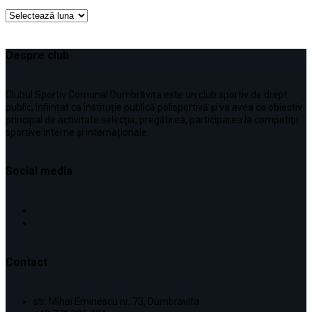
Archive
Despre club
Clubul Sportiv Comunal Dumbrăvița este un club sportiv de drept
public, înființat ca instituţie publică polisportivă și va avea ca obiectiv
principal de activitate selecţia, pregătirea, participarea la competiţii
sportive interne şi internaționale.
Social media
Contact
str. Mihai Eminescu nr. 73, Dumbravita