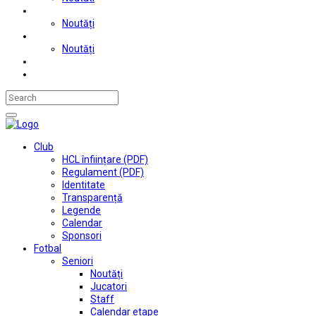
Judo
Noutăți
Automobilism si karting
Noutăți
Situații financiare
Contact
Club
HCL înființare (PDF)
Regulament (PDF)
Identitate
Transparență
Legende
Calendar
Sponsori
Fotbal
Seniori
Noutăți
Jucatori
Staff
Calendar etape