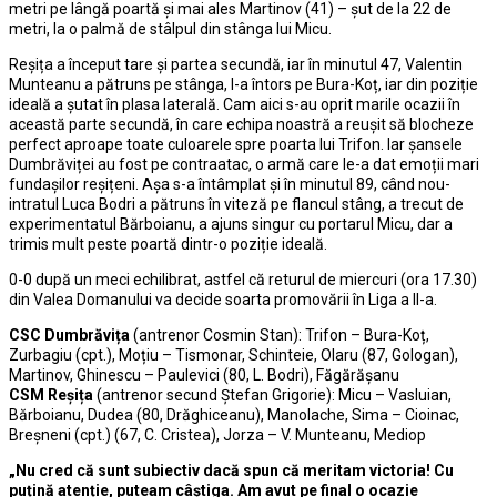
metri pe lângă poartă și mai ales Martinov (41) – șut de la 22 de
metri, la o palmă de stâlpul din stânga lui Micu.
Reșița a început tare și partea secundă, iar în minutul 47, Valentin
Munteanu a pătruns pe stânga, l-a întors pe Bura-Koț, iar din poziție
ideală a șutat în plasa laterală. Cam aici s-au oprit marile ocazii în
această parte secundă, în care echipa noastră a reușit să blocheze
perfect aproape toate culoarele spre poarta lui Trifon. Iar șansele
Dumbrăviței au fost pe contraatac, o armă care le-a dat emoții mari
fundașilor reșițeni. Așa s-a întâmplat și în minutul 89, când nou-
intratul Luca Bodri a pătruns în viteză pe flancul stâng, a trecut de
experimentatul Bărboianu, a ajuns singur cu portarul Micu, dar a
trimis mult peste poartă dintr-o poziție ideală.
0-0 după un meci echilibrat, astfel că returul de miercuri (ora 17.30)
din Valea Domanului va decide soarta promovării în Liga a II-a.
CSC Dumbrăvița
(antrenor Cosmin Stan): Trifon – Bura-Koț,
Zurbagiu (cpt.), Moțiu – Tismonar, Schinteie, Olaru (87, Gologan),
Martinov, Ghinescu – Paulevici (80, L. Bodri), Făgărășanu
CSM Reșița
(antrenor secund Ștefan Grigorie): Micu – Vasluian,
Bărboianu, Dudea (80, Drăghiceanu), Manolache, Sima – Cioinac,
Breșneni (cpt.) (67, C. Cristea), Jorza – V. Munteanu, Mediop
„Nu cred că sunt subiectiv dacă spun că meritam victoria! Cu
puțină atenție, puteam câștiga. Am avut pe final o ocazie