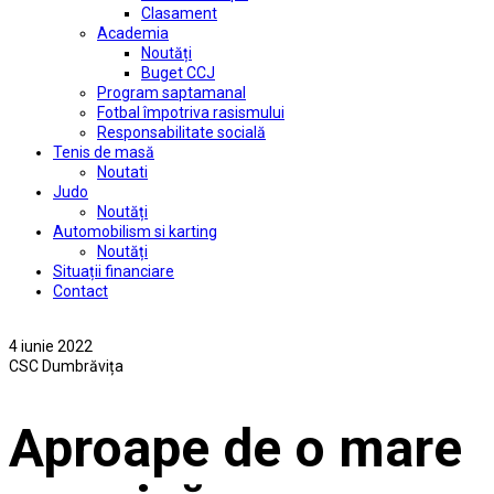
Clasament
Academia
Noutăți
Buget CCJ
Program saptamanal
Fotbal împotriva rasismului
Responsabilitate socială
Tenis de masă
Noutati
Judo
Noutăți
Automobilism si karting
Noutăți
Situații financiare
Contact
4 iunie 2022
CSC Dumbrăvița
Aproape de o mare