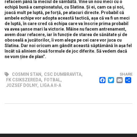
refacem până la meciul de sâmbătă. Vine un nou meci cu o
echipă bună a campionatului, cu Slatina. Și ei, cam ca și noi,
joacă mult pe luptă, pe forță, pe atacuri directe. Probabil că
ambele echipe vor adopta această tactică, așa că va fi un meci
de luptă, în care cred că echipa care va înscrie prima probabil
va avea șanse mari la victorie. Mâine nu facem antrenament,
avem doar refacere, iar în funcție de starea de sănătate și de
oboseală a jucătorilor, îi vom alege pe cei care vor juca cu
Slatina. Dar noi oricum am gândit această săptămână în așa fel
încât să aliniem două formule de joc diferite. Să vedem dacă
ne vom ține de plan”.
COSMIN STAN
,
CSC DUMBRAVITA
,
SHARE
FACEB
TWI
EM
FK CSIKSZEREDA
,
FOTBAL
,
JOZSEF DOLNY
,
LIGA A II-A