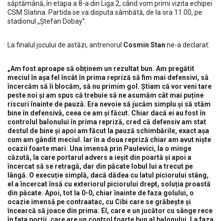
săptămână, în etapa a 8-a din Liga 2, când vom primi vizita echipei
CSM Slatina. Partida se va disputa sâmbătă, de la ora 11.00, pe
stadionul „Ștefan Dobay”.
La finalul jocului de astăzi, antrenorul
Cosmin Stan
ne-a declarat:
„Am fost aproape să obținem un rezultat bun. Am pregătit
meciul în așa fel încât în prima repriză să fim mai defensivi, să
încercăm să îi blocăm, să nu primim gol. Știam că vor veni tare
peste noi și am spus că trebuie să ne asumăm cât mai puține
riscuri înainte de pauză. Era nevoie să jucăm simplu și să stăm
bine în defensivă, ceea ce am și făcut. Chiar dacă ei au fost în
controlul balonului în prima repriză, cred că defensiv am stat
destul de bine și apoi am făcut la pauză schimbările, exact așa
cum am gândit meciul. Iar în a doua repriză chiar am avut niște
ocazii foarte mari. Una imensă prin Paulevici, la o minge
căzută, la care portarul advers a ieșit din poartă și apoi a
încercat să se retragă, dar din păcate lobul lui a trecut pe
lângă. O execuție simplă, dacă dădea cu latul piciorului stâng,
el a încercat însă cu exteriorul piciorului drept, soluția proastă
din păcate. Apoi, tot la 0-0, chiar înainte de faza golului, o
ocazie imensă pe contraatac, cu Cibi care se grăbește și
încearcă să joace din prima. El, care e un jucător cu sânge rece
în fața porții, care are un control foarte bun al balonului. La faza