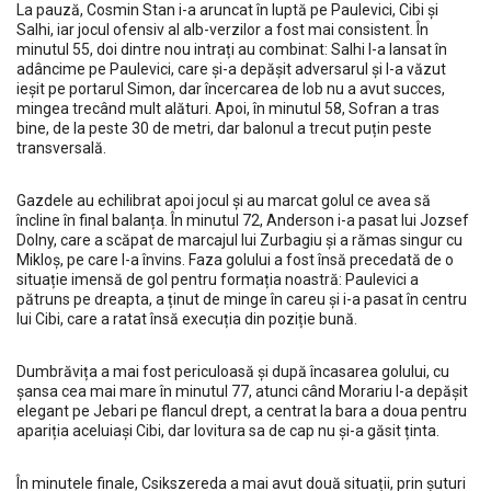
La pauză, Cosmin Stan i-a aruncat în luptă pe Paulevici, Cibi și
Salhi, iar jocul ofensiv al alb-verzilor a fost mai consistent. În
minutul 55, doi dintre nou intrați au combinat: Salhi l-a lansat în
adâncime pe Paulevici, care și-a depășit adversarul și l-a văzut
ieșit pe portarul Simon, dar încercarea de lob nu a avut succes,
mingea trecând mult alături. Apoi, în minutul 58, Sofran a tras
bine, de la peste 30 de metri, dar balonul a trecut puțin peste
transversală.
Gazdele au echilibrat apoi jocul și au marcat golul ce avea să
încline în final balanța. În minutul 72, Anderson i-a pasat lui Jozsef
Dolny, care a scăpat de marcajul lui Zurbagiu și a rămas singur cu
Mikloș, pe care l-a învins. Faza golului a fost însă precedată de o
situație imensă de gol pentru formația noastră: Paulevici a
pătruns pe dreapta, a ținut de minge în careu și i-a pasat în centru
lui Cibi, care a ratat însă execuția din poziție bună.
Dumbrăvița a mai fost periculoasă și după încasarea golului, cu
șansa cea mai mare în minutul 77, atunci când Morariu l-a depășit
elegant pe Jebari pe flancul drept, a centrat la bara a doua pentru
apariția aceluiași Cibi, dar lovitura sa de cap nu și-a găsit ținta.
În minutele finale, Csikszereda a mai avut două situații, prin șuturi