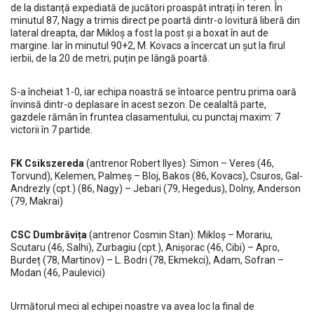
de la distanță expediată de jucători proaspăt intrați în teren. În
minutul 87, Nagy a trimis direct pe poartă dintr-o lovitură liberă din
lateral dreapta, dar Mikloș a fost la post și a boxat în aut de
margine. Iar în minutul 90+2, M. Kovacs a încercat un șut la firul
ierbii, de la 20 de metri, puțin pe lângă poartă.
S-a încheiat 1-0, iar echipa noastră se întoarce pentru prima oară
învinsă dintr-o deplasare în acest sezon. De cealaltă parte,
gazdele rămân în fruntea clasamentului, cu punctaj maxim: 7
victorii în 7 partide.
FK Csikszereda
(antrenor Robert Ilyes): Simon – Veres (46,
Torvund), Kelemen, Palmeș – Bloj, Bakos (86, Kovacs), Csuros, Gal-
Andrezly (cpt.) (86, Nagy) – Jebari (79, Hegedus), Dolny, Anderson
(79, Makrai)
CSC Dumbrăvița
(antrenor Cosmin Stan): Mikloș – Morariu,
Scutaru (46, Salhi), Zurbagiu (cpt.), Anișorac (46, Cibi) – Apro,
Burdeț (78, Martinov) – L. Bodri (78, Ekmekci), Adam, Sofran –
Modan (46, Paulevici)
Următorul meci al echipei noastre va avea loc la final de