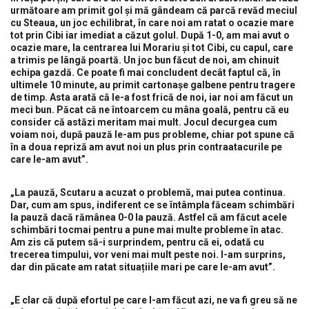
următoare am primit gol și mă gândeam că parcă revăd meciul
cu Steaua, un joc echilibrat, în care noi am ratat o ocazie mare
tot prin Cibi iar imediat a căzut golul. După 1-0, am mai avut o
ocazie mare, la centrarea lui Morariu și tot Cibi, cu capul, care
a trimis pe lângă poartă. Un joc bun făcut de noi, am chinuit
echipa gazdă. Ce poate fi mai concludent decât faptul că, în
ultimele 10 minute, au primit cartonașe galbene pentru tragere
de timp. Asta arată că le-a fost frică de noi, iar noi am făcut un
meci bun. Păcat că ne întoarcem cu mâna goală, pentru că eu
consider că astăzi meritam mai mult. Jocul decurgea cum
voiam noi, după pauză le-am pus probleme, chiar pot spune că
în a doua repriză am avut noi un plus prin contraatacurile pe
care le-am avut”.
„La pauză, Scutaru a acuzat o problemă, mai putea continua.
Dar, cum am spus, indiferent ce se întâmpla făceam schimbări
la pauză dacă rămânea 0-0 la pauză. Astfel că am făcut acele
schimbări tocmai pentru a pune mai multe probleme în atac.
Am zis că putem să-i surprindem, pentru că ei, odată cu
trecerea timpului, vor veni mai mult peste noi. I-am surprins,
dar din păcate am ratat situațiile mari pe care le-am avut”.
„E clar că după efortul pe care l-am făcut azi, ne va fi greu să ne