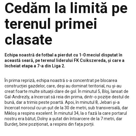
Cedăm la limită pe
terenul primei
clasate
Echipa noastră de fotbal a pierdut cu 1-0 meciul disputat în
această seară, pe terenul liderului FK Csikszereda, și care a
încheiat etapa a 7-a din Liga 2.
În prima repriză, echipa noastră s-a concentrat pe blocarea
construcției gazdelor, care, deși au dominat teritorial, nu și-au
creat foarte multe situații clare de gol. În minutul 5, Bloj, lansat de
Gal-Andrezly, a încercat să reia din prima, dintr-o poziție destul de
bună, dar a trimis peste poartă. Apoi, în minutul 8, Jebari și-a
încercat norocul cu un șut de la 30 de metri, sub transversală, dar
Mikloș a respins excelent. În minutul 34, la o fază la care portarul
nostru era bătut, Dolny a șutat din întoarcere de la 7 metri, dar
Burdeț, bine poziționat, a respins din fața porții.