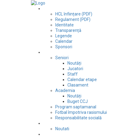
Club
HCL înființare (PDF)
Regulament (PDF)
Identitate
Transparență
Legende
Calendar
Sponsori
Fotbal
Seniori
Noutăți
Jucatori
Staff
Calendar etape
Clasament
Academia
Noutăți
Buget CCJ
Program saptamanal
Fotbal împotriva rasismului
Responsabilitate socială
Tenis de masă
Noutati
Judo