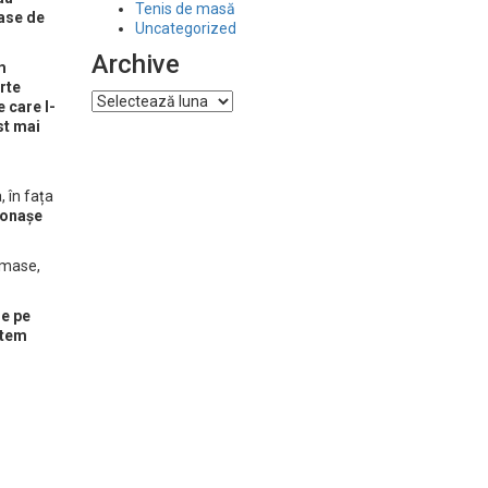
Tenis de masă
mase de
Uncategorized
Archive
m
rte
Archive
e care l-
st mai
 în fața
tonașe
rămase,
de pe
ntem