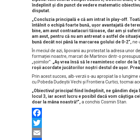
îndeplinit și din punct de vedere matematic obiectivu
disputat.
„Concluzia principală e că am intrat în play-off. Toa
întâlnit o echipă foarte bună, ușor avantajată de tere
bine, am avut contraatacuri tăioase, dar am și suferit
am avut, pentru că nu am antrenat o astfel de situați
bună decât noi până la marcarea golului de 0-2”,
ne-
În meciul de azi, lipovanii au protestat la adresa unor dec
formației noastre, marcat de Martinov dintr-o presupusă
„șoimilor”:
„Aș vrea însă să le reamintesc celor de la 
roșii acordate jucătorilor noștri destul de ușor. Pre
Prin acest succes, alb-verzii s-au apropiat la o lungime 
cu Pobeda Dudeștii Vechi și Frontiera Curtici, tocmai ace
„Obiectivul principal fiind îndeplinit, ne gândim deja 
locul 3, iar acest lucru e posibil dacă vom câștiga 
doar la mâna noastră!”,
a conchis Cosmin Stan.
Facebook
Twitter