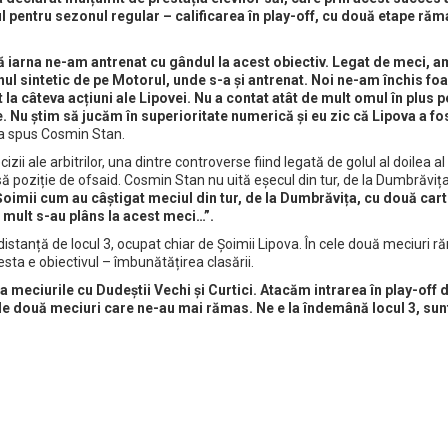
l pentru sezonul regular – calificarea în play-off, cu două etape ră
tă iarna ne-am antrenat cu gândul la acest obiectiv. Legat de meci, a
nul sintetic de pe Motorul, unde s-a și antrenat. Noi ne-am închis foa
 la câteva acțiuni ale Lipovei. Nu a contat atât de mult omul în plus p
e. Nu știm să jucăm în superioritate numerică și eu zic că Lipova a fo
a spus Cosmin Stan.
izii ale arbitrilor, una dintre controverse fiind legată de golul al doilea al
 poziție de ofsaid. Cosmin Stan nu uită eșecul din tur, de la Dumbrăvița,
Șoimii cum au câștigat meciul din tur, de la Dumbrăvița, cu două car
a mult s-au plâns la acest meci…”.
distanță de locul 3, ocupat chiar de Șoimii Lipova. În cele două meciuri 
sta e obiectivul – îmbunătățirea clasării.
la meciurile cu Dudeștii Vechi și Curtici. Atacăm intrarea în play-off 
cele două meciuri care ne-au mai rămas. Ne e la îndemână locul 3, su