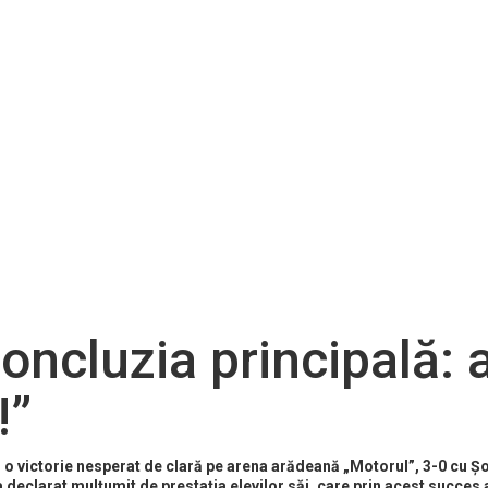
oncluzia principală:
!”
d o victorie nesperat de clară pe arena arădeană „Motorul”, 3-0 cu Ș
 declarat mulțumit de prestația elevilor săi, care prin acest succes 