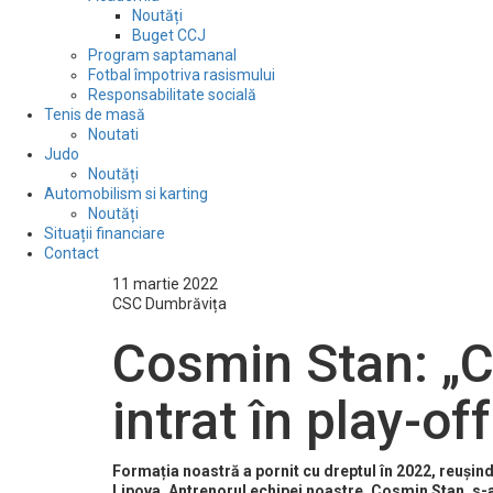
Noutăți
Buget CCJ
Program saptamanal
Fotbal împotriva rasismului
Responsabilitate socială
Tenis de masă
Noutati
Judo
Noutăți
Automobilism si karting
Noutăți
Situații financiare
Contact
11 martie 2022
CSC Dumbrăvița
Cosmin Stan: „C
intrat în play-off
Formația noastră a pornit cu dreptul în 2022, reușin
Lipova. Antrenorul echipei noastre, Cosmin Stan, s-a