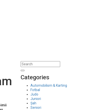
Categories
 am
Automobilism & Karting
Fotbal
Judo
Juniori
Șah
oimii
Seniori
au