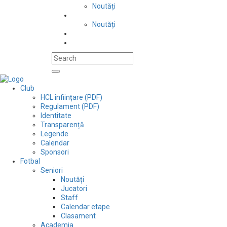
Noutăți
Automobilism si karting
Noutăți
Situații financiare
Contact
Club
HCL înființare (PDF)
Regulament (PDF)
Identitate
Transparență
Legende
Calendar
Sponsori
Fotbal
Seniori
Noutăți
Jucatori
Staff
Calendar etape
Clasament
Academia