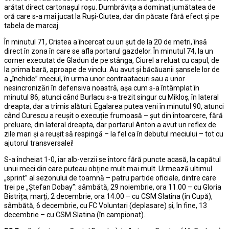
arătat direct cartonașul roșu. Dumbrăvița a dominat jumătatea de
oră care s-a mai jucat la Ruși-Ciutea, dar din păcate fără efect și pe
tabela de marcaj.
În minutul 71, Cristea a încercat cu un șut de la 20 de metri, însă
direct în zona în care se afla portarul gazdelor. În minutul 74, la un
corner executat de Gladun de pe stânga, Ciurel a reluat cu capul, de
la prima bară, aproape de vinclu. Au avut și băcăuanii șansele lor de
a „închide” meciul, în urma unor contraatacuri sau a unor
nesincronizări în defensiva noastră, așa cum s-a întâmplat în
minutul 86, atunci când Burlacu s-a trezit singur cu Mikloș, în lateral
dreapta, dar a trimis alături. Egalarea putea veni în minutul 90, atunci
când Curescu a reușit o execuție frumoasă – șut din întoarcere, fără
preluare, din lateral dreapta, dar portarul Anton a avut un reflex de
zile mari și a reușit să respingă – la fel ca în debutul meciului – tot cu
ajutorul transversalei!
S-a încheiat 1-0, iar alb-verzii se întorc fără puncte acasă, la capătul
unui meci din care puteau obține mult mai mult. Urmează ultimul
„sprint” al sezonului de toamnă – patru partide oficiale, dintre care
trei pe „Ștefan Dobay”: sâmbătă, 29 noiembrie, ora 11.00 – cu Gloria
Bistrița, marți, 2 decembrie, ora 14.00 – cu CSM Slatina (în Cupă),
sâmbătă, 6 decembrie, cu FC Voluntari (deplasare) și, în fine, 13
decembrie – cu CSM Slatina (în campionat).