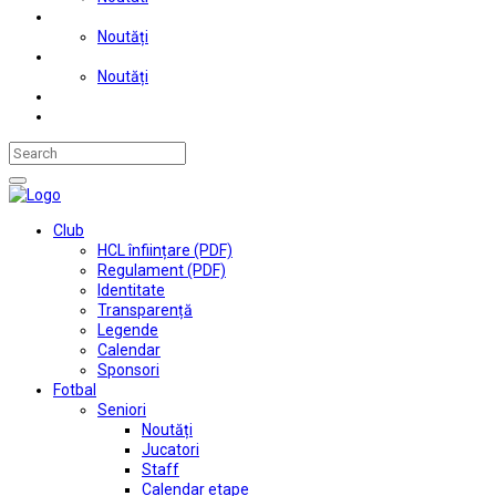
Judo
Noutăți
Automobilism si karting
Noutăți
Situații financiare
Contact
Club
HCL înființare (PDF)
Regulament (PDF)
Identitate
Transparență
Legende
Calendar
Sponsori
Fotbal
Seniori
Noutăți
Jucatori
Staff
Calendar etape