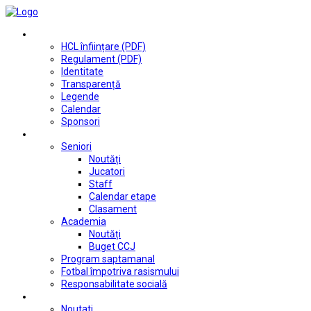
Club
HCL înființare (PDF)
Regulament (PDF)
Identitate
Transparență
Legende
Calendar
Sponsori
Fotbal
Seniori
Noutăți
Jucatori
Staff
Calendar etape
Clasament
Academia
Noutăți
Buget CCJ
Program saptamanal
Fotbal împotriva rasismului
Responsabilitate socială
Tenis de masă
Noutati