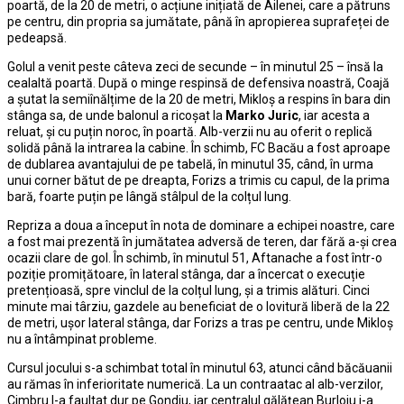
poartă, de la 20 de metri, o acțiune inițiată de Ailenei, care a pătruns
pe centru, din propria sa jumătate, până în apropierea suprafeței de
pedeapsă.
Golul a venit peste câteva zeci de secunde – în minutul 25 – însă la
cealaltă poartă. După o minge respinsă de defensiva noastră, Coajă
a șutat la semiînălțime de la 20 de metri, Mikloș a respins în bara din
stânga sa, de unde balonul a ricoșat la
Marko Juric
, iar acesta a
reluat, și cu puțin noroc, în poartă. Alb-verzii nu au oferit o replică
solidă până la intrarea la cabine. În schimb, FC Bacău a fost aproape
de dublarea avantajului de pe tabelă, în minutul 35, când, în urma
unui corner bătut de pe dreapta, Forizs a trimis cu capul, de la prima
bară, foarte puțin pe lângă stâlpul de la colțul lung.
Repriza a doua a început în nota de dominare a echipei noastre, care
a fost mai prezentă în jumătatea adversă de teren, dar fără a-și crea
ocazii clare de gol. În schimb, în minutul 51, Aftanache a fost într-o
poziție promițătoare, în lateral stânga, dar a încercat o execuție
pretențioasă, spre vinclul de la colțul lung, și a trimis alături. Cinci
minute mai târziu, gazdele au beneficiat de o lovitură liberă de la 22
de metri, ușor lateral stânga, dar Forizs a tras pe centru, unde Mikloș
nu a întâmpinat probleme.
Cursul jocului s-a schimbat total în minutul 63, atunci când băcăuanii
au rămas în inferioritate numerică. La un contraatac al alb-verzilor,
Cimbru l-a faultat dur pe Gondiu, iar centralul gălățean Burloiu i-a