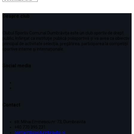
Despre club
Clubul Sportiv Comunal Dumbrăvița este un club sportiv de drept
public, înființat ca instituţie publică polisportivă și va avea ca obiectiv
principal de activitate selecţia, pregătirea, participarea la competiţii
sportive interne şi internaționale.
Social media
Contact
str. Mihai Eminescu nr. 73, Dumbravita
+40 770 395 231
contact@cscdumbravita.ro