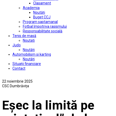
Clasament
Academia
Noutăți
Buget CCJ
Program saptamanal
Fotbal împotriva rasismului
Responsabilitate socială
Tenis de masă
Noutati
Judo
Noutăți
Automobilism si karting
Noutăți
Situații financiare
Contact
22 noiembrie 2025
CSC Dumbrăvița
Eșec la limită pe