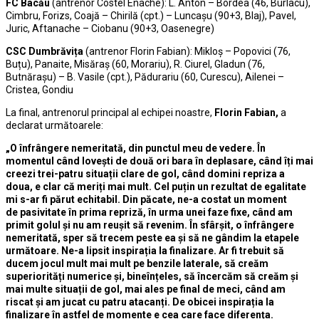
FC Bacău
(antrenor Costel Enache): L. Anton – Bordea (46, Burlacu),
Cimbru, Forizs, Coajă – Chirilă (cpt.) – Luncașu (90+3, Blaj), Pavel,
Juric, Aftanache – Ciobanu (90+3, Oasenegre)
CSC Dumbrăvița
(antrenor Florin Fabian): Mikloș – Popovici (76,
Buțu), Panaite, Misăraș (60, Morariu), R. Ciurel, Gladun (76,
Butnărașu) – B. Vasile (cpt.), Pădurariu (60, Curescu), Ailenei –
Cristea, Gondiu
La final, antrenorul principal al echipei noastre,
Florin Fabian,
a
declarat următoarele:
„O înfrângere nemeritată, din punctul meu de vedere. În
momentul când lovești de două ori bara în deplasare, când îți mai
creezi trei-patru situații clare de gol, când domini repriza a
doua, e clar că meriți mai mult. Cel puțin un rezultat de egalitate
mi s-ar fi părut echitabil. Din păcate, ne-a costat un moment
de pasivitate în prima repriză, în urma unei faze fixe, când am
primit golul și nu am reușit să revenim. În sfârșit, o înfrângere
nemeritată, sper să trecem peste ea și să ne gândim la etapele
următoare. Ne-a lipsit inspirația la finalizare. Ar fi trebuit să
ducem jocul mult mai mult pe benzile laterale, să creăm
superiorități numerice și, bineînțeles, să încercăm să creăm și
mai multe situații de gol, mai ales pe final de meci, când am
riscat și am jucat cu patru atacanți. De obicei inspirația la
finalizare în astfel de momente e cea care face diferența.