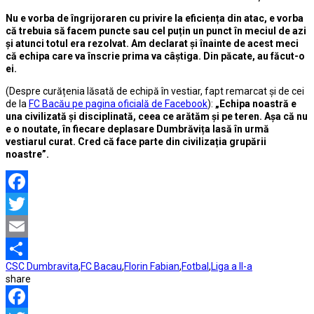
Nu e vorba de îngrijoraren cu privire la eficiența din atac, e vorba
că trebuia să facem puncte sau cel puțin un punct în meciul de azi
și atunci totul era rezolvat. Am declarat și înainte de acest meci
că echipa care va înscrie prima va câștiga.
Din păcate, au făcut-o
ei.
(Despre curățenia lăsată de echipă în vestiar, fapt remarcat și de cei
de la
FC Bacău pe pagina oficială de Facebook
):
„Echipa noastră e
una civilizată și disciplinată, ceea ce arătăm și pe teren. Așa că nu
e o noutate, în fiecare deplasare Dumbrăvița lasă în urmă
vestiarul curat. Cred că face parte din civilizația grupării
noastre”.
Facebook
Twitter
Email
CSC Dumbravita
,
FC Bacau
,
Florin Fabian
,
Fotbal
,
Liga a II-a
Partajează
share