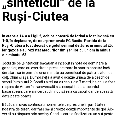
„sinteticul” de la
Ruși-Ciutea
În etapa a 14-a a Ligii 2, echipa noastră de fotbal a fost învinsă cu
1-0, în deplasare, de nou-promovata FC Bacău. Partida de la
Ruși-Ciutea a fost decisă de golul semnat de Juric în minutul 25,
iar gazdele au rezistat atacurilor timișenilor cu un om în minus
din minutul 63!
Jocul de pe „sinteticul” băcăuan a început în nota de dominare a
gazdelor, care au exercitat o presiune mare la poarta noastră încă
din start, iar în primele cinci minute au beneficiat de patru lovituri de
colț. Chiar și așa, Dumbrăvița a avut o ocazie uriașă de a deschide
scorul în minutul 2: Gondiu a reluat cu capul din 7 metri, balonul a fost
respins de Anton în transversală și a ricoșat tot la atacantul
basarabean, care a încercat din nou să reia cu capul, dar de această
dată peste poartă.
Băcăuanii și-au continuat momentele de presiune în jumătatea
noastră de teren, dar fără să-și creeze ocazii importante de gol. Alb-
verzii au răspuns prin același Gondiu, care a finalizat cu un șut peste