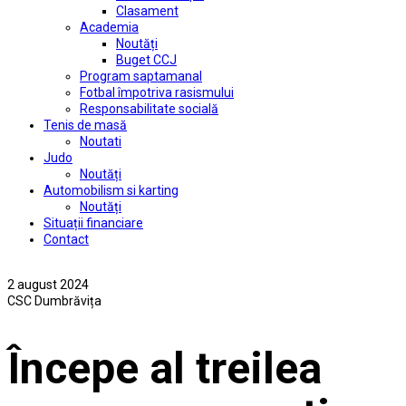
Clasament
Academia
Noutăți
Buget CCJ
Program saptamanal
Fotbal împotriva rasismului
Responsabilitate socială
Tenis de masă
Noutati
Judo
Noutăți
Automobilism si karting
Noutăți
Situații financiare
Contact
2 august 2024
CSC Dumbrăvița
Începe al treilea