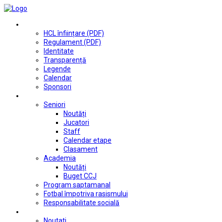
Club
HCL înființare (PDF)
Regulament (PDF)
Identitate
Transparență
Legende
Calendar
Sponsori
Fotbal
Seniori
Noutăți
Jucatori
Staff
Calendar etape
Clasament
Academia
Noutăți
Buget CCJ
Program saptamanal
Fotbal împotriva rasismului
Responsabilitate socială
Tenis de masă
Noutati