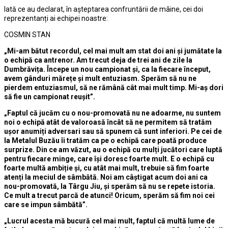
Iată ce au declarat, în așteptarea confruntării de mâine, cei doi
reprezentanți ai echipei noastre:
COSMIN STAN
„Mi-am bătut recordul, cel mai mult am stat doi ani și jumătate la
o echipă ca antrenor. Am trecut deja de trei ani de zile la
Dumbrăvița. Începe un nou campionat și, ca la fiecare început,
avem gânduri mărețe și mult entuziasm. Sperăm să nu ne
pierdem entuziasmul, să ne rămână cât mai mult timp. Mi-aș dori
să fie un campionat reușit”.
„Faptul că jucăm cu o nou-promovată nu ne adoarme, nu suntem
noi o echipă atât de valoroasă încât să ne permitem să tratăm
ușor anumiți adversari sau să spunem că sunt inferiori. Pe cei de
la Metalul Buzău îi tratăm ca pe o echipă care poată produce
surprize. Din ce am văzut, au o echipă cu mulți jucători care luptă
pentru fiecare minge, care își doresc foarte mult. E o echipă cu
foarte multă ambiție și, cu atât mai mult, trebuie să fim foarte
atenți la meciul de sâmbătă. Noi am câștigat acum doi ani ca
nou-promovată, la Târgu Jiu, și sperăm să nu se repete istoria.
Ce mult a trecut parcă de atunci! Oricum, sperăm să fim noi cei
care se impun sâmbătă”.
„Lucrul acesta mă bucură cel mai mult, faptul că multă lume de