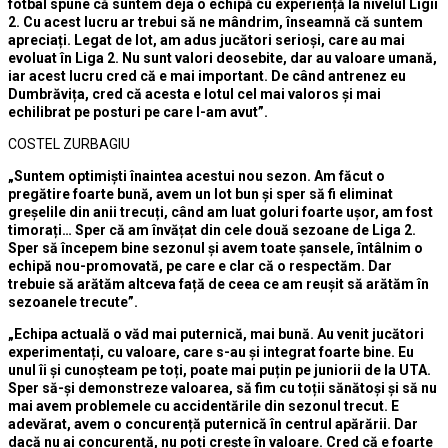
fotbal spune că suntem deja o echipă cu experiență la nivelul Ligii
2. Cu acest lucru ar trebui să ne mândrim, înseamnă că suntem
apreciați. Legat de lot, am adus jucători serioși, care au mai
evoluat în Liga 2. Nu sunt valori deosebite, dar au valoare umană,
iar acest lucru cred că e mai important. De când antrenez eu
Dumbrăvița, cred că acesta e lotul cel mai valoros și mai
echilibrat pe posturi pe care l-am avut”.
COSTEL ZURBAGIU
„Suntem optimiști înaintea acestui nou sezon. Am făcut o
pregătire foarte bună, avem un lot bun și sper să fi eliminat
greșelile din anii trecuți, când am luat goluri foarte ușor, am fost
timorați… Sper că am învățat din cele două sezoane de Liga 2.
Sper să începem bine sezonul și avem toate șansele, întâlnim o
echipă nou-promovată, pe care e clar că o respectăm. Dar
trebuie să arătăm altceva față de ceea ce am reușit să arătăm în
sezoanele trecute”.
„Echipa actuală o văd mai puternică, mai bună. Au venit jucători
experimentați, cu valoare, care s-au și integrat foarte bine. Eu
unul îi și cunoșteam pe toți, poate mai puțin pe juniorii de la UTA.
Sper să-și demonstreze valoarea, să fim cu toții sănătoși și să nu
mai avem problemele cu accidentările din sezonul trecut. E
adevărat, avem o concurență puternică în centrul apărării. Dar
dacă nu ai concurență, nu poți crește în valoare. Cred că e foarte