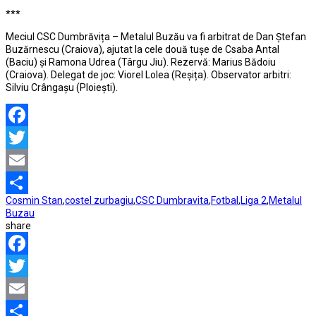
***
Meciul CSC Dumbrăvița – Metalul Buzău va fi arbitrat de Dan Ștefan
Buzărnescu (Craiova), ajutat la cele două tușe de Csaba Antal
(Baciu) și Ramona Udrea (Târgu Jiu). Rezervă: Marius Bădoiu
(Craiova). Delegat de joc: Viorel Lolea (Reșița). Observator arbitri:
Silviu Crângașu (Ploiești).
Facebook
Twitter
Email
Cosmin Stan
,
costel zurbagiu
,
CSC Dumbravita
,
Fotbal
,
Liga 2
,
Metalul
Partajează
Buzau
share
Facebook
Twitter
Email