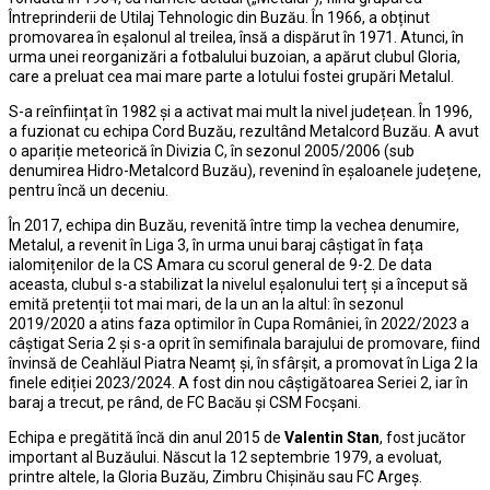
Întreprinderii de Utilaj Tehnologic din Buzău. În 1966, a obținut
promovarea în eșalonul al treilea, însă a dispărut în 1971. Atunci, în
urma unei reorganizări a fotbalului buzoian, a apărut clubul Gloria,
care a preluat cea mai mare parte a lotului fostei grupări Metalul.
S-a reînființat în 1982 și a activat mai mult la nivel județean. În 1996,
a fuzionat cu echipa Cord Buzău, rezultând Metalcord Buzău. A avut
o apariție meteorică în Divizia C, în sezonul 2005/2006 (sub
denumirea Hidro-Metalcord Buzău), revenind în eșaloanele județene,
pentru încă un deceniu.
În 2017, echipa din Buzău, revenită între timp la vechea denumire,
Metalul, a revenit în Liga 3, în urma unui baraj câștigat în fața
ialomițenilor de la CS Amara cu scorul general de 9-2. De data
aceasta, clubul s-a stabilizat la nivelul eșalonului terț și a început să
emită pretenții tot mai mari, de la un an la altul: în sezonul
2019/2020 a atins faza optimilor în Cupa României, în 2022/2023 a
câștigat Seria 2 și s-a oprit în semifinala barajului de promovare, fiind
învinsă de Ceahlăul Piatra Neamț și, în sfârșit, a promovat în Liga 2 la
finele ediției 2023/2024. A fost din nou câștigătoarea Seriei 2, iar în
baraj a trecut, pe rând, de FC Bacău și CSM Focșani.
Echipa e pregătită încă din anul 2015 de
Valentin Stan
, fost jucător
important al Buzăului. Născut la 12 septembrie 1979, a evoluat,
printre altele, la Gloria Buzău, Zimbru Chișinău sau FC Argeș.