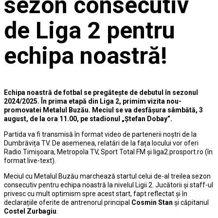
sezon consecutiv
de Liga 2 pentru
echipa noastră!
Echipa noastră de fotbal se pregătește de debutul în sezonul
2024/2025. În prima etapă din Liga 2, primim vizita nou-
promovatei Metalul Buzău. Meciul se va desfășura sâmbătă, 3
august, de la ora 11.00, pe stadionul „Ștefan Dobay”.
Partida va fi transmisă în format video de partenerii noștri de la
Dumbrăvița TV. De asemenea, relatări de la fața locului vor oferi
Radio Timișoara, Metropola TV, Sport Total FM și liga2.prosport.ro (în
format live-text).
Meciul cu Metalul Buzău marchează startul celui de-al treilea sezon
consecutiv pentru echipa noastră la nivelul Ligii 2. Jucătorii și staff-ul
privesc cu mult optimism spre acest start, fapt reflectat și în
declarațiile oferite de antrenorul principal
Cosmin Stan
și căpitanul
Costel Zurbagiu
.