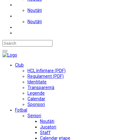
Judo
Noutăți
Automobilism si karting
Noutăți
Situații financiare
Contact
Club
HCL înființare (PDF)
Regulament (PDF)
Identitate
Transparență
Legende
Calendar
Sponsori
Fotbal
Seniori
Noutăți
Jucatori
Staff
Calendar etape