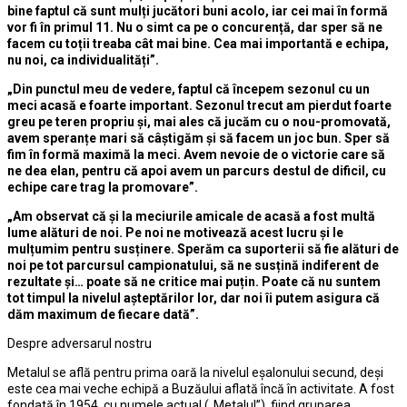
bine faptul că sunt mulți jucători buni acolo, iar cei mai în formă
vor fi în primul 11. Nu o simt ca pe o concurență, dar sper să ne
facem cu toții treaba cât mai bine. Cea mai importantă e echipa,
nu noi, ca individualități”.
„Din punctul meu de vedere, faptul că începem sezonul cu un
meci acasă e foarte important. Sezonul trecut am pierdut foarte
greu pe teren propriu și, mai ales că jucăm cu o nou-promovată,
avem speranțe mari să câștigăm și să facem un joc bun. Sper să
fim în formă maximă la meci. Avem nevoie de o victorie care să
ne dea elan, pentru că apoi avem un parcurs destul de dificil, cu
echipe care trag la promovare”.
„Am observat că și la meciurile amicale de acasă a fost multă
lume alături de noi. Pe noi ne motivează acest lucru și le
mulțumim pentru susținere. Sperăm ca suporterii să fie alături de
noi pe tot parcursul campionatului, să ne susțină indiferent de
rezultate și… poate să ne critice mai puțin. Poate că nu suntem
tot timpul la nivelul așteptărilor lor, dar noi îi putem asigura că
dăm maximum de fiecare dată”.
Despre adversarul nostru
Metalul se află pentru prima oară la nivelul eșalonului secund, deși
este cea mai veche echipă a Buzăului aflată încă în activitate. A fost
fondată în 1954, cu numele actual („Metalul”), fiind gruparea