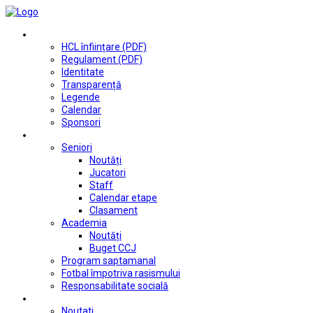
Club
HCL înființare (PDF)
Regulament (PDF)
Identitate
Transparență
Legende
Calendar
Sponsori
Fotbal
Seniori
Noutăți
Jucatori
Staff
Calendar etape
Clasament
Academia
Noutăți
Buget CCJ
Program saptamanal
Fotbal împotriva rasismului
Responsabilitate socială
Tenis de masă
Noutati