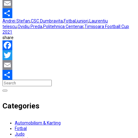
Twitter
Email
Andrei Stefan
,
CSC Dumbravita
,
Fotbal
,
juniori
,
Laurentiu
Partajează
telescu
,
Ovidiu Preda
,
Politehnica Centenar
,
Timisoara Football Cup
2021
share
Facebook
Twitter
Email
Partajează
Categories
Automobilism & Karting
Fotbal
Judo