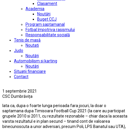
Clasament
Academia
Noutăți
Buget CCJ
Program saptamanal
Fotbal împotriva rasismului
Responsabilitate socială
Tenis de masă
Noutati
Judo
Noutăți
Automobilism si karting
Noutăți
Situații financiare
Contact
1 septembrie 2021
CSC Dumbrăvița
Iata ca, dupa o foarte lunga perioada fara jocuri, la doar o
saptamana dupa Timisoara Football Cup 2021 (la care au participat
grupele 2010 si 2011, cu rezultate rezonabile – chiar daca la aceasta
varsta rezultatul e in plan secund – tinand cont de valoarea
binecunoscuta a unor adversari, precum Poli, LPS Banatul sau UTA),