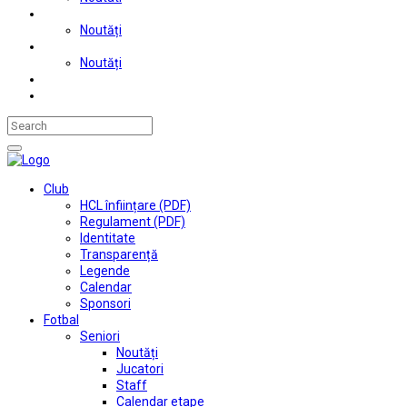
Judo
Noutăți
Automobilism si karting
Noutăți
Situații financiare
Contact
Club
HCL înființare (PDF)
Regulament (PDF)
Identitate
Transparență
Legende
Calendar
Sponsori
Fotbal
Seniori
Noutăți
Jucatori
Staff
Calendar etape