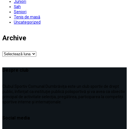
Juniori
Șah
Seniori
Tenis de masă
Uncategorized
Archive
Archive
Despre club
Clubul Sportiv Comunal Dumbrăvița este un club sportiv de drept
public, înființat ca instituţie publică polisportivă și va avea ca obiectiv
principal de activitate selecţia, pregătirea, participarea la competiţii
sportive interne şi internaționale.
Social media