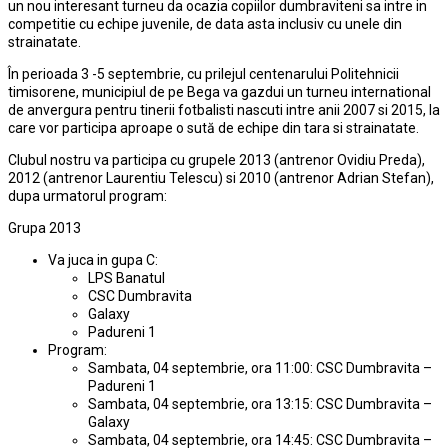
un nou interesant turneu da ocazia copiilor dumbraviteni sa intre in
competitie cu echipe juvenile, de data asta inclusiv cu unele din
strainatate.
În perioada 3 -5 septembrie, cu prilejul centenarului Politehnicii
timisorene, municipiul de pe Bega va gazdui un turneu international
de anvergura pentru tinerii fotbalisti nascuti intre anii 2007 si 2015, la
care vor participa aproape o sută de echipe din tara si strainatate.
Clubul nostru va participa cu grupele 2013 (antrenor Ovidiu Preda),
2012 (antrenor Laurentiu Telescu) si 2010 (antrenor Adrian Stefan),
dupa urmatorul program:
Grupa 2013
Va juca in gupa C:
LPS Banatul
CSC Dumbravita
Galaxy
Padureni 1
Program:
Sambata, 04 septembrie, ora 11:00: CSC Dumbravita –
Padureni 1
Sambata, 04 septembrie, ora 13:15: CSC Dumbravita –
Galaxy
Sambata, 04 septembrie, ora 14:45: CSC Dumbravita –