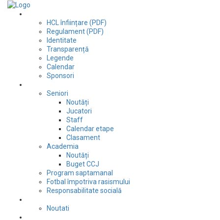
Club
HCL înființare (PDF)
Regulament (PDF)
Identitate
Transparență
Legende
Calendar
Sponsori
Fotbal
Seniori
Noutăți
Jucatori
Staff
Calendar etape
Clasament
Academia
Noutăți
Buget CCJ
Program saptamanal
Fotbal împotriva rasismului
Responsabilitate socială
Tenis de masă
Noutati
Judo