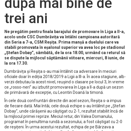
după mai bine de
trei ani
Ne pregătim pentru finala barajului de promovare în Liga a II-a,
acolo unde CSC Dumbrăvița va întâlni campioana autoritară
din Seria a 7-a, CSM Reșița. Prima manșă a duelului care va
stabili promovata în eșalonul superior va avea loc pe stadionul
„Ștefan Dobay”, sâmbătă, de la ora 18.00, urmând ca returul să
se dispute la mijlocul săptămânii viitoare, miercuri, 8 iunie, de
la ora 17.30.
Dumbrăvița și Reșița s-au mai întâlnit ca adversare în meciuri
oficiale doar în ediția 2018/2019 a Ligii a III-a. În acea stagiune, alb-
verzii debutau la acest nivel, reușind o clasare pe locul 3, în vreme
ce „rosso-neri” au izbutit promovarea în Liga a II-a după un sezon
de primăvară de excepție, cu Leontin Doană la timonă.
În cele două confruntări directe din acel sezon, Reșița s-a impus
de fiecare dată. Mai întâi, cele două echipe s-au întâlnit pe „Ștefan
Dobay”, unde cărășenii au câștigat cu 2-1, rezultat stabilit încă de
la mijlocul primei reprize. Meciul retur, din Valea Domanului,
programat în penultima rundă a sezonului, a fost câștigat cu 2-0
de reșițeni. În urma acestui rezultat, echipa de pe Bârzava a