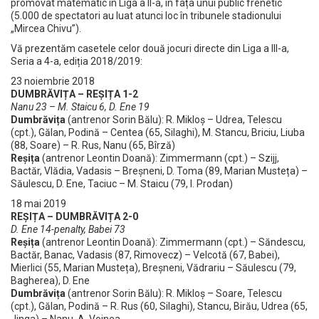
promovat matematic în Liga a II-a, în fața unui public frenetic
(5.000 de spectatori au luat atunci loc în tribunele stadionului
„Mircea Chivu”).
Vă prezentăm casetele celor două jocuri directe din Liga a III-a,
Seria a 4-a, ediția 2018/2019:
23 noiembrie 2018
DUMBRĂVIȚA – REȘIȚA 1-2
Nanu 23 – M. Staicu 6, D. Ene 19
Dumbrăvița
(antrenor Sorin Bălu): R. Mikloș – Udrea, Telescu
(cpt.), Gălan, Podină – Centea (65, Silaghi), M. Stancu, Briciu, Liuba
(88, Soare) – R. Rus, Nanu (65, Bîrză)
Reșița
(antrenor Leontin Doană): Zimmermann (cpt.) – Szijj,
Bactăr, Vlădia, Vadasis – Breșneni, D. Toma (89, Marian Musteța) –
Săulescu, D. Ene, Taciuc – M. Staicu (79, I. Prodan)
18 mai 2019
REȘIȚA – DUMBRĂVIȚA 2-0
D. Ene 14-penalty, Babei 73
Reșița
(antrenor Leontin Doană): Zimmermann (cpt.) – Săndescu,
Bactăr, Banac, Vadasis (87, Rimovecz) – Velcotă (67, Babei),
Mierlici (55, Marian Musteța), Breșneni, Vădrariu – Săulescu (79,
Bagherea), D. Ene
Dumbrăvița
(antrenor Sorin Bălu): R. Mikloș – Soare, Telescu
(cpt.), Gălan, Podină – R. Rus (60, Silaghi), Stancu, Birău, Udrea (65,
Jinga) – Nanu, A. Voinea