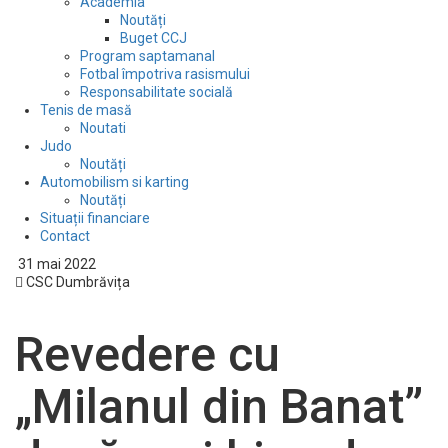
Academia
Noutăți
Buget CCJ
Program saptamanal
Fotbal împotriva rasismului
Responsabilitate socială
Tenis de masă
Noutati
Judo
Noutăți
Automobilism si karting
Noutăți
Situații financiare
Contact
31 mai 2022
CSC Dumbrăvița
Revedere cu
„Milanul din Banat”