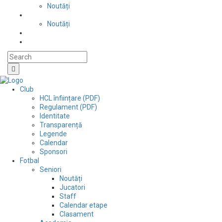
Noutăți
Automobilism si karting
Noutăți
Situații financiare
Contact
Club
HCL înființare (PDF)
Regulament (PDF)
Identitate
Transparență
Legende
Calendar
Sponsori
Fotbal
Seniori
Noutăți
Jucatori
Staff
Calendar etape
Clasament