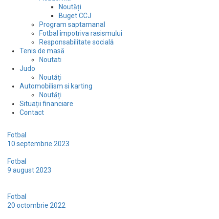
Noutăți
Buget CCJ
Program saptamanal
Fotbal împotriva rasismului
Responsabilitate socială
Tenis de masă
Noutati
Judo
Noutăți
Automobilism si karting
Noutăți
Situații financiare
Contact
Pentru a treia oară la Buftea în 2023
Fotbal
10 septembrie 2023
Revedere oficială cu hunedorenii după aproape patru ani
Fotbal
9 august 2023
Alb-verzii au ajuns la Miercurea Ciuc: „Sper și cred că vom putea
să fim la nivelul nostru maxim”
Fotbal
20 octombrie 2022
Cosmin Stan: „Nu vrem să dăm cu piciorul la șansa care ni s-a ivit!”