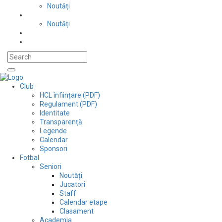
Noutăți
Automobilism si karting
Noutăți
Situații financiare
Contact
Club
HCL înființare (PDF)
Regulament (PDF)
Identitate
Transparență
Legende
Calendar
Sponsori
Fotbal
Seniori
Noutăți
Jucatori
Staff
Calendar etape
Clasament
Academia