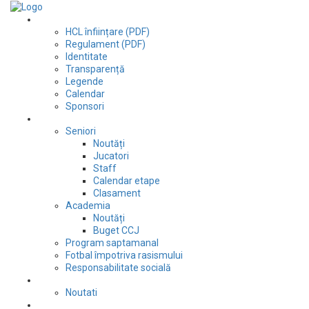
Club
HCL înființare (PDF)
Regulament (PDF)
Identitate
Transparență
Legende
Calendar
Sponsori
Fotbal
Seniori
Noutăți
Jucatori
Staff
Calendar etape
Clasament
Academia
Noutăți
Buget CCJ
Program saptamanal
Fotbal împotriva rasismului
Responsabilitate socială
Tenis de masă
Noutati
Judo