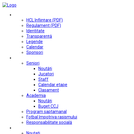
Club
HCL înființare (PDF)
Regulament (PDF)
Identitate
Transparență
Legende
Calendar
Sponsori
Fotbal
Seniori
Noutăți
Jucatori
Staff
Calendar etape
Clasament
Academia
Noutăți
Buget CCJ
Program saptamanal
Fotbal împotriva rasismului
Responsabilitate socială
Tenis de masă
Noutati