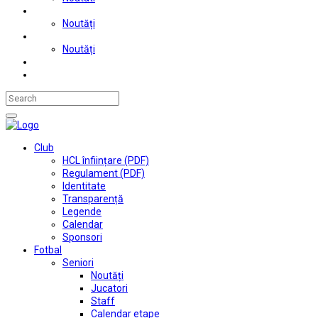
Judo
Noutăți
Automobilism si karting
Noutăți
Situații financiare
Contact
Club
HCL înființare (PDF)
Regulament (PDF)
Identitate
Transparență
Legende
Calendar
Sponsori
Fotbal
Seniori
Noutăți
Jucatori
Staff
Calendar etape