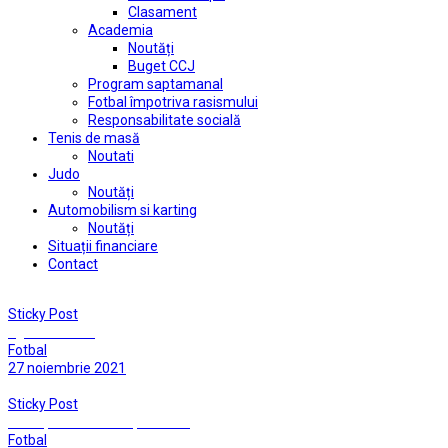
Clasament
Academia
Noutăți
Buget CCJ
Program saptamanal
Fotbal împotriva rasismului
Responsabilitate socială
Tenis de masă
Noutati
Judo
Noutăți
Automobilism si karting
Noutăți
Situații financiare
Contact
Sticky Post
Egalati la final
Fotbal
27 noiembrie 2021
Sticky Post
Ne deplasam la lider, in vecini
Fotbal