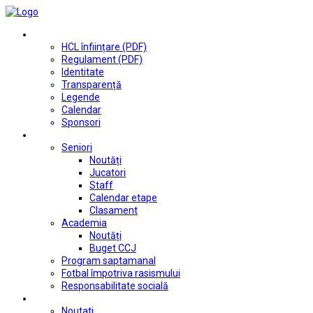
Club
HCL înființare (PDF)
Regulament (PDF)
Identitate
Transparență
Legende
Calendar
Sponsori
Fotbal
Seniori
Noutăți
Jucatori
Staff
Calendar etape
Clasament
Academia
Noutăți
Buget CCJ
Program saptamanal
Fotbal împotriva rasismului
Responsabilitate socială
Tenis de masă
Noutati