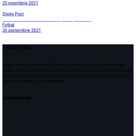
25 noiembrie 2021
Sticky Post
Dumbravita si Ghiroda si-au impartit punctele…
Fotbal
26 septembrie 2021
Despre club
Clubul Sportiv Comunal Dumbrăvița este un club sportiv de drept
public, înființat ca instituţie publică polisportivă și va avea ca obiectiv
principal de activitate selecţia, pregătirea, participarea la competiţii
sportive interne şi internaționale.
Social media