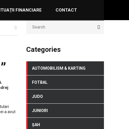
ITUAȚII FINANCIARE
CONTACT
Categories
”
AUTOMOBILISM & KARTING
A.
FOTBAL
ndrej
JUDO
tulari
JUNIORI
ei a avut
ȘAH