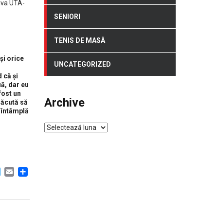
riva UTA-
SENIORI
TENIS DE MASĂ
și orice
UNCATEGORIZED
 că și
uă, dar eu
fost un
Archive
lăcută să
e întâmplă
Archive
Contact
ACEBOOK
TWITTER
EMAIL
PARTAJEAZĂ
str. Mihai Eminescu nr. 73, Dumbravita
+40 770 395 231