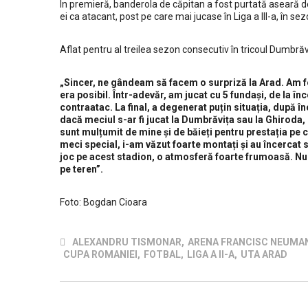
În premieră, banderola de căpitan a fost purtată aseară 
ei ca atacant, post pe care mai jucase în Liga a III-a, în se
Aflat pentru al treilea sezon consecutiv în tricoul Dumbrăv
„Sincer, ne gândeam să facem o surpriză la Arad. Am fos
era posibil. Într-adevăr, am jucat cu 5 fundași, de la î
contraatac. La final, a degenerat puțin situația, după î
dacă meciul s-ar fi jucat la Dumbrăvița sau la Ghiroda, 
sunt mulțumit de mine și de băieți pentru prestația pe c
meci special, i-am văzut foarte montați și au încercat 
joc pe acest stadion, o atmosferă foarte frumoasă. Nu ai
pe teren”.
Foto: Bogdan Cioara
Despre club
ALEXANDRU TISMONAR
,
ARENA FRANCISC NEUMA
CUPA ROMANIEI
,
FOTBAL
,
LIGA A II-A
,
UTA ARAD
Clubul Sportiv Comunal Dumbrăvița este un club sportiv 
drept public, înființat ca instituţie publică polisportivă și va
avea ca obiectiv principal de activitate selecţia, pregătirea