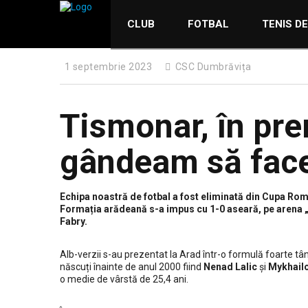
CLUB
FOTBAL
TENIS D
1 septembrie 2023
CSC Dumbrăvița
Tismonar, în pre
gândeam să face
Echipa noastră de fotbal a fost eliminată din Cupa Ro
Formația arădeană s-a impus cu 1-0 aseară, pe arena „
Fabry.
Alb-verzii s-au prezentat la Arad într-o formulă foarte tânăr
născuți înainte de anul 2000 fiind
Nenad Lalic
și
Mykhail
o medie de vârstă de 25,4 ani.