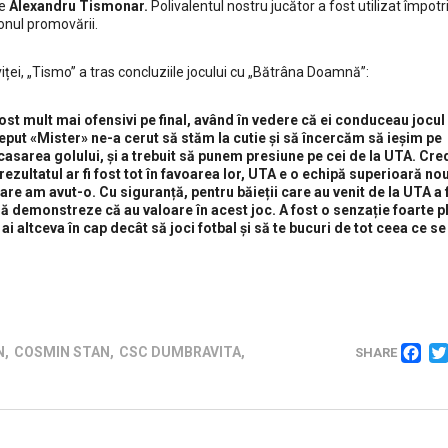
de
Alexandru Tismonar.
Polivalentul nostru jucător a fost utilizat împot
zonul promovării.
iței, „Tismo” a tras concluziile jocului cu „Bătrâna Doamnă”:
t mult mai ofensivi pe final, având în vedere că ei conduceau jocul 
nceput «Mister» ne-a cerut să stăm la cutie și să încercăm să ieșim pe
ncasarea golului, și a trebuit să punem presiune pe cei de la UTA. Cred
rezultatul ar fi fost tot în favoarea lor, UTA e o echipă superioară no
are am avut-o. Cu siguranță, pentru băieții care au venit de la UTA a 
să demonstreze că au valoare în acest joc. A fost o senzație foarte p
 altceva în cap decât să joci fotbal și să te bucuri de tot ceea ce s
Social media
F
N
,
COSMIN STAN
,
CSC DUMBRAVITA
,
SHARE
de
,