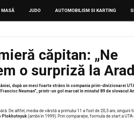
E MASĂ
JUDO
AUTOMOBILISM SI KARTING
S
mieră căpitan: „Ne
m o surpriză la Arad
mâniei, după un meci foarte strâns în compania prim-divizionarei UT
Francisc Neuman”, printr-un gol marcat în minutul 89 de slovacul A
ă. De altfel, media de vârstă a primului 11 a fost de 20,3 ani, singurii ti
o Plokhotnyuk
(ambii în 1999). Prin comparație, formula de start a UTA-