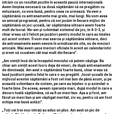
intrăm cu un rezultat pozitiv în această pauză internațională.
Avem liniștea necesară ca două săptămâni să ne pregătim cu
entuziasm, cu voie bună, pentru ceea ce urmează. Va veni o
săptămână cu antrenamente mai grele, mai lungi. Nu vom avea
un amical programat, pentru că noi jucăm în fiecare mijloc de
săptămână un joc-școală, iar săptămâna viitoare avem foarte
mult de lucrat. Ne-am și schimbat sistemul de joc, în 4-3-3, și
chiar vreau să îi felicit pe jucători pentru modul în care au înțeles
azi acest sistem. Îl vom mai exersa și săptămâna viitoare, deci
de antrenamente avem nevoie în următoarele zile, nu de meciuri
amicale. Mai avem șase meciuri oficiale în acest an calendaristic
și vrem să scoatem cât mai mult din fiecare”.
„Am simțit încă de la începutul meciului că putem câștiga. Ba
chiar am simțit acest lucru deja de vineri, de după antrenamentul
de dimineață. Am avut o săptămână foarte bună, chiar vreau să
laud jucătorii pentru felul în care s-au pregătit. Jocul-școală de la
mijlocul acestei săptămâni a fost cel mai bun de până acum, și pe
această schimbare de sistem, pe care au înțeles-o și asimilat-o
foarte bine. De aceea, aveam speranțe mari, după modul în care a
decurs toată săptămâna, că va fi un meci bun. Așa a și fost, am
făcut un meci bun și am câștigat meritat, zic eu, pentru că am fost
echipa mai bună astăzi”.
„Toți cei trei nou-intrați au adus un plus. Am avut un pic de