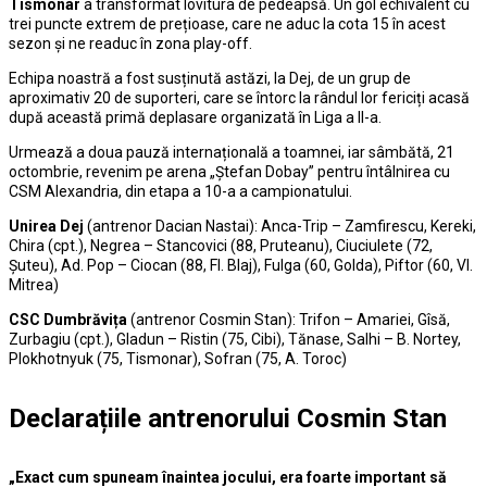
Tismonar
a transformat lovitura de pedeapsă. Un gol echivalent cu
trei puncte extrem de prețioase, care ne aduc la cota 15 în acest
sezon și ne readuc în zona play-off.
Echipa noastră a fost susținută astăzi, la Dej, de un grup de
aproximativ 20 de suporteri, care se întorc la rândul lor fericiți acasă
după această primă deplasare organizată în Liga a II-a.
Urmează a doua pauză internațională a toamnei, iar sâmbătă, 21
octombrie, revenim pe arena „Ștefan Dobay” pentru întâlnirea cu
CSM Alexandria, din etapa a 10-a a campionatului.
Unirea Dej
(antrenor Dacian Nastai): Anca-Trip – Zamfirescu, Kereki,
Chira (cpt.), Negrea – Stancovici (88, Pruteanu), Ciuciulete (72,
Șuteu), Ad. Pop – Ciocan (88, Fl. Blaj), Fulga (60, Golda), Piftor (60, Vl.
Mitrea)
CSC Dumbrăvița
(antrenor Cosmin Stan): Trifon – Amariei, Gîsă,
Zurbagiu (cpt.), Gladun – Ristin (75, Cibi), Tănase, Salhi – B. Nortey,
Plokhotnyuk (75, Tismonar), Sofran (75, A. Toroc)
Declarațiile antrenorului Cosmin Stan
„Exact cum spuneam înaintea jocului, era foarte important să