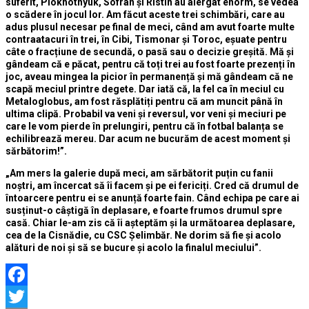
suferit, Plokhotnyuk, Sofran și Ristin au alergat enorm, se vedea
o scădere în jocul lor. Am făcut aceste trei schimbări, care au
adus plusul necesar pe final de meci, când am avut foarte multe
contraatacuri în trei, în Cibi, Tismonar și Toroc, eșuate pentru
câte o fracțiune de secundă, o pasă sau o decizie greșită. Mă și
gândeam că e păcat, pentru că toți trei au fost foarte prezenți în
joc, aveau mingea la picior în permanență și mă gândeam că ne
scapă meciul printre degete. Dar iată că, la fel ca în meciul cu
Metaloglobus, am fost răsplătiți pentru că am muncit până în
ultima clipă. Probabil va veni și reversul, vor veni și meciuri pe
care le vom pierde în prelungiri, pentru că în fotbal balanța se
echilibrează mereu. Dar acum ne bucurăm de acest moment și
sărbătorim!”.
„Am mers la galerie după meci, am sărbătorit puțin cu fanii
noștri, am încercat să îi facem și pe ei fericiți. Cred că drumul de
întoarcere pentru ei se anunță foarte fain. Când echipa pe care ai
susținut-o câștigă în deplasare, e foarte frumos drumul spre
casă. Chiar le-am zis că îi așteptăm și la următoarea deplasare,
cea de la Cisnădie, cu CSC Șelimbăr. Ne dorim să fie și acolo
alături de noi și să se bucure și acolo la finalul meciului”.
Facebook