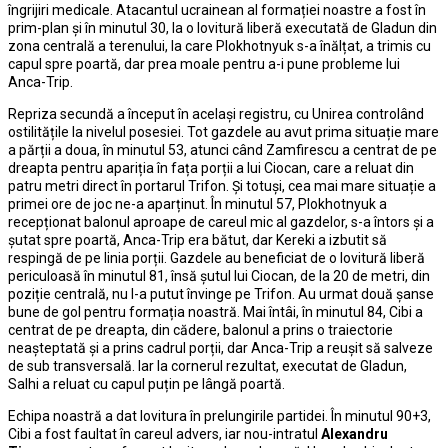
îngrijiri medicale. Atacantul ucrainean al formației noastre a fost în
prim-plan și în minutul 30, la o lovitură liberă executată de Gladun din
zona centrală a terenului, la care Plokhotnyuk s-a înălțat, a trimis cu
capul spre poartă, dar prea moale pentru a-i pune probleme lui
Anca-Trip.
Repriza secundă a început în același registru, cu Unirea controlând
ostilitățile la nivelul posesiei. Tot gazdele au avut prima situație mare
a părții a doua, în minutul 53, atunci când Zamfirescu a centrat de pe
dreapta pentru apariția în fața porții a lui Ciocan, care a reluat din
patru metri direct în portarul Trifon. Și totuși, cea mai mare situație a
primei ore de joc ne-a aparținut. În minutul 57, Plokhotnyuk a
recepționat balonul aproape de careul mic al gazdelor, s-a întors și a
șutat spre poartă, Anca-Trip era bătut, dar Kereki a izbutit să
respingă de pe linia porții. Gazdele au beneficiat de o lovitură liberă
periculoasă în minutul 81, însă șutul lui Ciocan, de la 20 de metri, din
poziție centrală, nu l-a putut învinge pe Trifon. Au urmat două șanse
bune de gol pentru formația noastră. Mai întâi, în minutul 84, Cibi a
centrat de pe dreapta, din cădere, balonul a prins o traiectorie
neașteptată și a prins cadrul porții, dar Anca-Trip a reușit să salveze
de sub transversală. Iar la cornerul rezultat, executat de Gladun,
Salhi a reluat cu capul puțin pe lângă poartă.
Echipa noastră a dat lovitura în prelungirile partidei. În minutul 90+3,
Cibi a fost faultat în careul advers, iar nou-intratul
Alexandru