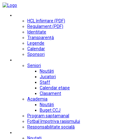
Club
HCL înființare (PDF)
Regulament (PDF)
Identitate
Transparență
Legende
Calendar
Sponsori
Fotbal
Seniori
Noutăți
Jucatori
Staff
Calendar etape
Clasament
Academia
Noutăți
Buget CCJ
Program saptamanal
Fotbal împotriva rasismului
Responsabilitate socială
Tenis de masă
Noutati