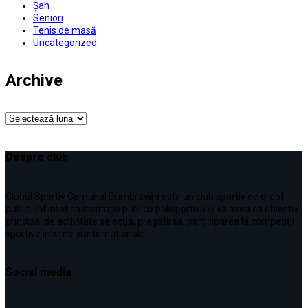
Șah
Seniori
Tenis de masă
Uncategorized
Archive
Archive
Despre club
Clubul Sportiv Comunal Dumbrăvița este un club sportiv de drept
public, înființat ca instituţie publică polisportivă și va avea ca obiectiv
principal de activitate selecţia, pregătirea, participarea la competiţii
sportive interne şi internaționale.
Social media