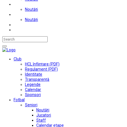
Judo
Noutăți
Automobilism si karting
Noutăți
Situații financiare
Contact
Club
HCL înființare (PDF)
Regulament (PDF)
Identitate
Transparență
Legende
Calendar
Sponsori
Fotbal
Seniori
Noutăți
Jucatori
Staff
Calendar etape