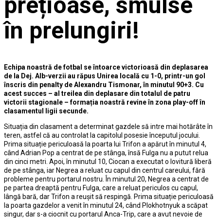
prețioase, smulse
în prelungiri!
Echipa noastră de fotbal se întoarce victorioasă din deplasarea
de la Dej. Alb-verzii au răpus Unirea locală cu 1-0, printr-un gol
înscris din penalty de Alexandru Tismonar, în minutul 90+3. Cu
acest succes – al treilea din deplasare din totalul de patru
victorii stagionale – formația noastră revine în zona play-off în
clasamentul ligii secunde.
Situația din clasament a determinat gazdele să intre mai hotărâte în
teren, astfel că au controlat la capitolul posesie începutul jocului.
Prima situație periculoasă la poarta lui Trifon a apărut în minutul 4,
când Adrian Pop a centrat de pe stânga, însă Fulga nu a putut relua
din cinci metri. Apoi, în minutul 10, Ciocan a executat o lovitură liberă
de pe stânga, iar Negrea a reluat cu capul din centrul careului, fără
probleme pentru portarul nostru. În minutul 20, Negrea a centrat de
pe partea dreaptă pentru Fulga, care a reluat periculos cu capul,
lângă bară, dar Trifon a reușit să respingă. Prima situație periculoasă
la poarta gazdelor a venit în minutul 24, când Plokhotnyuk a scăpat
singur, dar s-a ciocnit cu portarul Anca-Trip, care a avut nevoie de