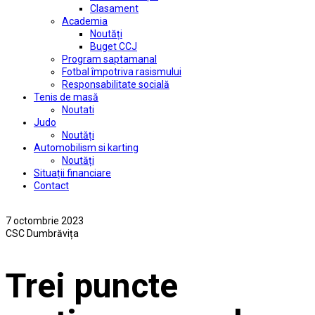
Clasament
Academia
Noutăți
Buget CCJ
Program saptamanal
Fotbal împotriva rasismului
Responsabilitate socială
Tenis de masă
Noutati
Judo
Noutăți
Automobilism si karting
Noutăți
Situații financiare
Contact
7 octombrie 2023
CSC Dumbrăvița
Trei puncte