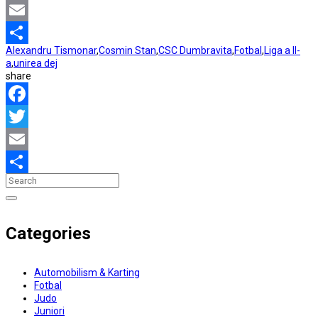
Twitter
Email
Alexandru Tismonar
,
Cosmin Stan
,
CSC Dumbravita
,
Fotbal
,
Liga a II-
Partajează
a
,
unirea dej
share
Facebook
Twitter
Email
Partajează
Categories
Automobilism & Karting
Fotbal
Judo
Juniori