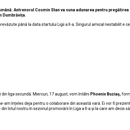
tămână. Antrenorul Cosmin Stan va suna adunarea pentru pregătirea n
in Dumbrăvița.
evăzute până la data startului Ligii a II-a. Singurul amical nestabilit e c
din liga secundă. Miercuri, 17 august, vom întâlni
Phoenix Buziaș,
forma
 ne-am înțeles deja pentru o colaborare din această vară. Ei vor fi preze
e din lotul nostru în sezonul promovării în Liga a II-a și la care am decis