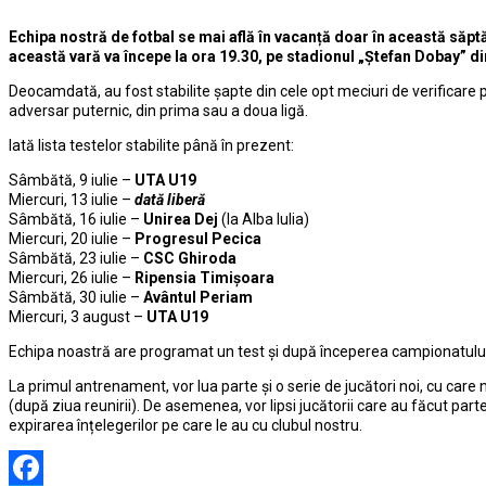
Echipa nostră de fotbal se mai află în vacanță doar în această săp
această vară va începe la ora 19.30, pe stadionul „Ștefan Dobay” d
Deocamdată, au fost stabilite șapte din cele opt meciuri de verificare pr
adversar puternic, din prima sau a doua ligă.
Iată lista testelor stabilite până în prezent:
Sâmbătă, 9 iulie –
UTA U19
Miercuri, 13 iulie –
dată liberă
Sâmbătă, 16 iulie –
Unirea Dej
(la Alba Iulia)
Miercuri, 20 iulie –
Progresul Pecica
Sâmbătă, 23 iulie –
CSC Ghiroda
Miercuri, 26 iulie –
Ripensia Timișoara
Sâmbătă, 30 iulie –
Avântul Periam
Miercuri, 3 august –
UTA U19
Echipa noastră are programat un test și după începerea campionatului 
La primul antrenament, vor lua parte și o serie de jucători noi, cu care
(după ziua reunirii). De asemenea, vor lipsi jucătorii care au făcut part
expirarea înțelegerilor pe care le au cu clubul nostru.