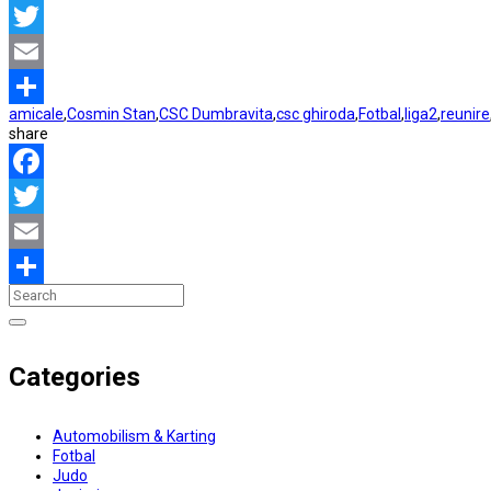
Facebook
Twitter
Email
amicale
,
Cosmin Stan
,
CSC Dumbravita
,
csc ghiroda
,
Fotbal
,
liga2
,
reunire
Partajează
share
Facebook
Twitter
Email
Partajează
Categories
Automobilism & Karting
Fotbal
Judo