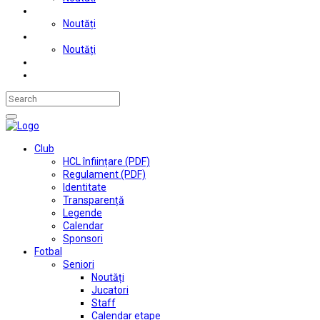
Judo
Noutăți
Automobilism si karting
Noutăți
Situații financiare
Contact
Club
HCL înființare (PDF)
Regulament (PDF)
Identitate
Transparență
Legende
Calendar
Sponsori
Fotbal
Seniori
Noutăți
Jucatori
Staff
Calendar etape