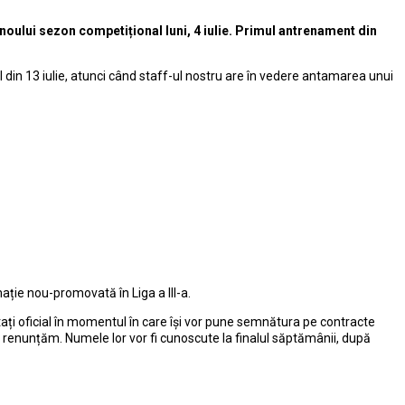
oului sezon competițional luni, 4 iulie. Primul antrenament din
el din 13 iulie, atunci când staff-ul nostru are în vedere antamarea unui
ție nou-promovată în Liga a III-a.
ntați oficial în momentul în care își vor pune semnătura pe contracte
 să renunțăm. Numele lor vor fi cunoscute la finalul săptămânii, după