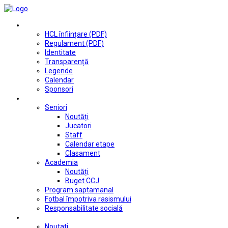
Club
HCL înființare (PDF)
Regulament (PDF)
Identitate
Transparență
Legende
Calendar
Sponsori
Fotbal
Seniori
Noutăți
Jucatori
Staff
Calendar etape
Clasament
Academia
Noutăți
Buget CCJ
Program saptamanal
Fotbal împotriva rasismului
Responsabilitate socială
Tenis de masă
Noutati