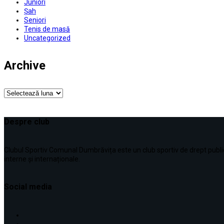
Juniori
Șah
Seniori
Tenis de masă
Uncategorized
Archive
Archive
Despre club
Clubul Sportiv Comunal Dumbrăvița este un club sportiv de drept public, în
interne şi internaționale.
Social media