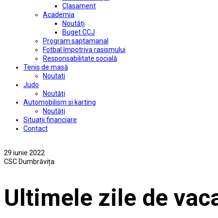
Clasament
Academia
Noutăți
Buget CCJ
Program saptamanal
Fotbal împotriva rasismului
Responsabilitate socială
Tenis de masă
Noutati
Judo
Noutăți
Automobilism si karting
Noutăți
Situații financiare
Contact
29 iunie 2022
CSC Dumbrăvița
Ultimele zile de vac