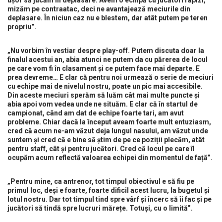
ușor să jucăm în deplasare. Avem o echipă cu jucători rapizi,
mizăm pe contraatac, deci ne avantajează meciurile din
deplasare. În niciun caz nu e blestem, dar atât putem pe teren
propriu”.
„Nu vorbim în vestiar despre play-off. Putem discuta doar la
finalul acestui an, abia atunci ne putem da cu părerea de locul
pe care vom fi în clasament și ce putem face mai departe. E
prea devreme… E clar că pentru noi urmează o serie de meciuri
cu echipe mai de nivelul nostru, poate un pic mai accesibile.
Din aceste meciuri sperăm să luăm cât mai multe puncte și
abia apoi vom vedea unde ne situăm. E clar că în startul de
campionat, când am dat de echipe foarte tari, am avut
probleme. Chiar dacă la început aveam foarte mult entuziasm,
cred că acum ne-am văzut deja lungul nasului, am văzut unde
suntem și cred că e bine să știm de pe ce poziții plecăm, atât
pentru staff, cât și pentru jucători. Cred că locul pe care îl
ocupăm acum reflectă valoarea echipei din momentul de față”.
„Pentru mine, ca antrenor, tot timpul obiectivul e să fiu pe
primul loc, deși e foarte, foarte dificil acest lucru, la bugetul și
lotul nostru. Dar tot timpul tind spre vârf și încerc să îi fac și pe
jucători să tindă spre lucruri mărețe. Totuși, cu o limită”.