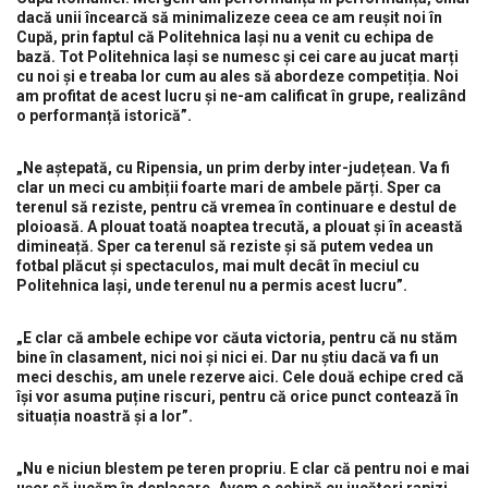
dacă unii încearcă să minimalizeze ceea ce am reușit noi în
Cupă, prin faptul că Politehnica Iași nu a venit cu echipa de
bază. Tot Politehnica Iași se numesc și cei care au jucat marți
cu noi și e treaba lor cum au ales să abordeze competiția. Noi
am profitat de acest lucru și ne-am calificat în grupe, realizând
o performanță istorică”.
„Ne aștepată, cu Ripensia, un prim derby inter-județean. Va fi
clar un meci cu ambiții foarte mari de ambele părți. Sper ca
terenul să reziste, pentru că vremea în continuare e destul de
ploioasă. A plouat toată noaptea trecută, a plouat și în această
dimineață. Sper ca terenul să reziste și să putem vedea un
fotbal plăcut și spectaculos, mai mult decât în meciul cu
Politehnica Iași, unde terenul nu a permis acest lucru”.
„E clar că ambele echipe vor căuta victoria, pentru că nu stăm
bine în clasament, nici noi și nici ei. Dar nu știu dacă va fi un
meci deschis, am unele rezerve aici. Cele două echipe cred că
își vor asuma puține riscuri, pentru că orice punct contează în
situația noastră și a lor”.
„Nu e niciun blestem pe teren propriu. E clar că pentru noi e mai