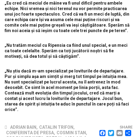
„Eu cred că meciul de mâine va fi unul dificil pentru ambele
echipe. Nici vremea și nici terenul nu vor permite practicarea
unui joc foarte spectaculos. Cred că va fi un meci de luptă, din
care echipa care își va asuma cele mai puține riscuri și va
comite cele mai puține greșeli va ieși câștigătoare. Sperăm să
fim noi aceia și să ieșim cu toate cele trei puncte de pe teren”.
„Nu tratăm meciul cu Ripensia ca fiind unul special, e un meci
ca toate celelalte. Sperăm ca toți jucătorii noștri să fie
motivați, să dea totul și să câștigăm”.
„Nu știu dacă m-am specializat pe loviturile de departajare.
Pur și simplu așa am simțit și merg tot timpul pe intuiția mea.
Nu sunt specializat pe lucrul acesta, nu îl antrenez în mod
deosebit. Ce simt în acel moment pe linia porții, asta fac.
Contează mult evoluția din timpul jocului, cred că marți a
contat și acest lucru la loviturile de departajare. Jocul bun,
starea de spirit și intuiția te aduc în punctul în care poți să faci
orice”.
ADRIAN BAIN
,
CATALIN TRIFON
,
SHARE
FACEB
TWI
EM
CONFERINTA DE PRESA
,
COSMIN STAN
,