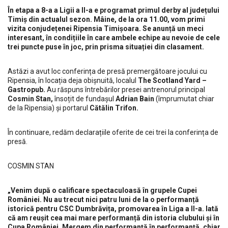
În etapa a 8-a a Ligii a II-a e programat primul derby al județului
Timiș din actualul sezon. Mâine, de la ora 11.00, vom primi
vizita conjudețenei Ripensia Timișoara. Se anunță un meci
interesant, în condițiile în care ambele echipe au nevoie de cele
trei puncte puse în joc, prin prisma situației din clasament.
Astăzi a avut loc conferința de presă premergătoare jocului cu
Ripensia, în locația deja obișnuită, localul
The Scotland Yard –
Gastropub.
Au răspuns întrebărilor presei antrenorul principal
Cosmin Stan,
însoțit de fundașul
Adrian Bain
(împrumutat chiar
de la Ripensia) și portarul
Cătălin Trifon.
În continuare, redăm declarațiile oferite de cei trei la conferința de
presă.
COSMIN STAN
„Venim după o calificare spectaculoasă în grupele Cupei
României. Nu au trecut nici patru luni de la o performanță
istorică pentru CSC Dumbrăvița, promovarea în Liga a II-a. Iată
că am reușit cea mai mare performanță din istoria clubului și în
Cupa României. Mergem din performanță în performanță, chiar