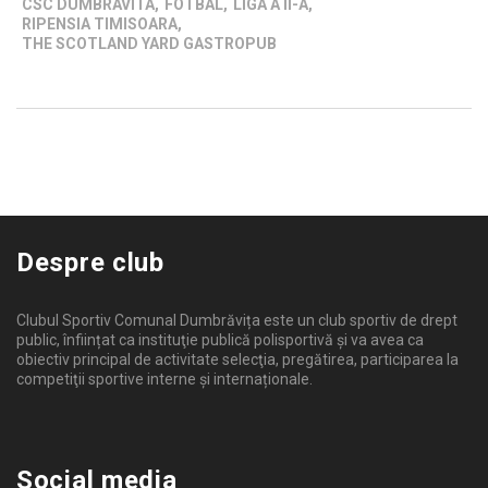
CSC DUMBRAVITA
,
FOTBAL
,
LIGA A II-A
,
RIPENSIA TIMISOARA
,
THE SCOTLAND YARD GASTROPUB
Despre club
Clubul Sportiv Comunal Dumbrăvița este un club sportiv de drept
public, înființat ca instituţie publică polisportivă și va avea ca
obiectiv principal de activitate selecţia, pregătirea, participarea la
competiţii sportive interne şi internaționale.
Social media