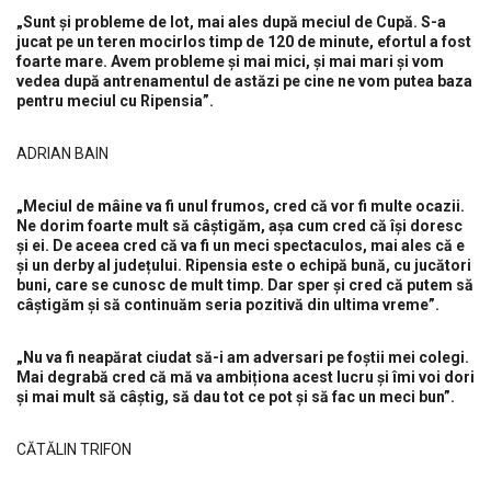
„Sunt și probleme de lot, mai ales după meciul de Cupă. S-a
jucat pe un teren mocirlos timp de 120 de minute, efortul a fost
foarte mare. Avem probleme și mai mici, și mai mari și vom
vedea după antrenamentul de astăzi pe cine ne vom putea baza
pentru meciul cu Ripensia”.
ADRIAN BAIN
„Meciul de mâine va fi unul frumos, cred că vor fi multe ocazii.
Ne dorim foarte mult să câștigăm, așa cum cred că își doresc
și ei. De aceea cred că va fi un meci spectaculos, mai ales că e
și un derby al județului. Ripensia este o echipă bună, cu jucători
buni, care se cunosc de mult timp. Dar sper și cred că putem să
câștigăm și să continuăm seria pozitivă din ultima vreme”.
„Nu va fi neapărat ciudat să-i am adversari pe foștii mei colegi.
Mai degrabă cred că mă va ambiționa acest lucru și îmi voi dori
și mai mult să câștig, să dau tot ce pot și să fac un meci bun”.
CĂTĂLIN TRIFON