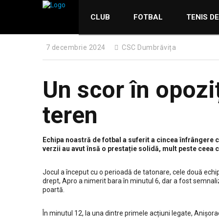
CLUB
FOTBAL
TENIS D
7 decembrie 2024
CSC Dumbrăvița
Un scor în opoziț
teren
Echipa noastră de fotbal a suferit a cincea înfrângere c
verzii au avut însă o prestație solidă, mult peste ceea c
Jocul a început cu o perioadă de tatonare, cele două echi
drept, Apro a nimerit bara în minutul 6, dar a fost semnali
poartă.
În minutul 12, la una dintre primele acțiuni legate, Anișora