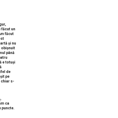
gur,
u făcut un
Am făcut
ost
artă și nu
 obișnuit
imul până
patru
ă e totuși
ă
tfel de
șit pe
 chiar s-
,
căm ca
u puncte.