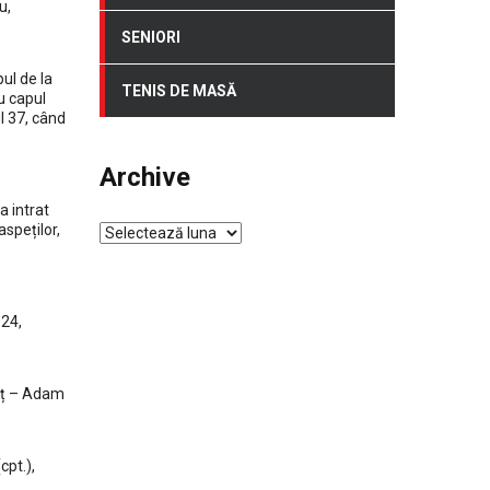
u,
SENIORI
ul de la
TENIS DE MASĂ
cu capul
l 37, când
Archive
a intrat
speților,
Archive
024,
deț – Adam
cpt.),