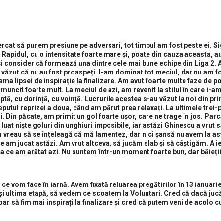
rcat să punem presiune pe adversari, tot timpul am fost peste ei. Si
 Rapidul, cu o intensitate foarte mare și, poate din cauza aceasta, a
 și consider că formează una dintre cele mai bune echipe din Liga 2. 
 văzut că nu au fost proaspeți. I-am dominat tot meciul, dar nu am f
ma lipsei de inspirație la finalizare. Am avut foarte multe faze de po
uncit foarte mult. La meciul de azi, am revenit la stilul în care i-am
ptă, cu dorință, cu voință. Lucrurile acestea s-au văzut la noi din pr
ceputul reprizei a doua, când am părut prea relaxați. La ultimele trei-
 Din păcate, am primit un gol foarte ușor, care ne trage în jos. Parc
luat niște goluri din unghiuri imposibile, iar astăzi Ghinescu a vrut s
u vreau să se înțeleagă că mă lamentez, dar nici șansă nu avem la as
 am jucat astăzi. Am vrut altceva, să jucăm slab și să câștigăm. A ie
a ce am arătat azi. Nu suntem într-un moment foarte bun, dar băieții
ce vom face în iarnă. Avem fixată reluarea pregătirilor în 13 ianuarie
 și ultima etapă, să vedem ce scoatem la Voluntari. Cred că dacă ju
r să fim mai inspirați la finalizare și cred că putem veni de acolo c