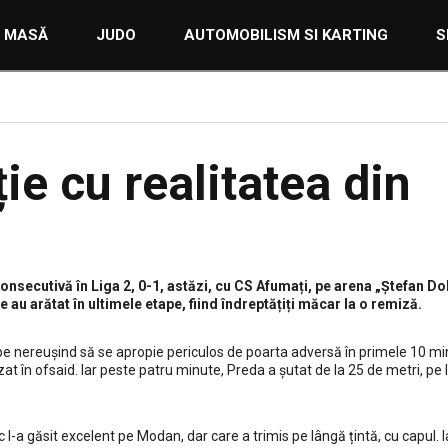
E MASĂ
JUDO
AUTOMOBILISM SI KARTING
S
ie cu realitatea din
onsecutivă în Liga 2, 0-1, astăzi, cu CS Afumați, pe arena „Ștefan Do
e au arătat în ultimele etape, fiind îndreptățiți măcar la o remiză.
pe nereușind să se apropie periculos de poarta adversă în primele 10 mi
zat în ofsaid. Iar peste patru minute, Preda a șutat de la 25 de metri, pe
c l-a găsit excelent pe Modan, dar care a trimis pe lângă țintă, cu capul. I