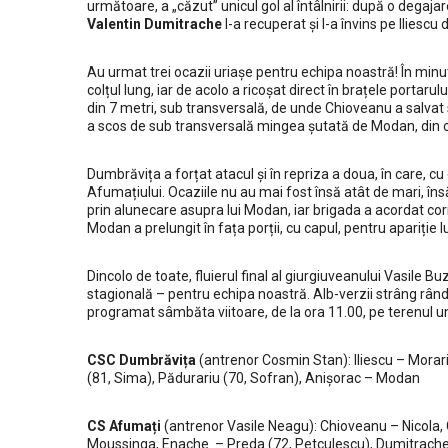
următoare, a „căzut” unicul gol al întâlnirii: după o degaja
Valentin Dumitrache
l-a recuperat și l-a învins pe Iliescu
Au urmat trei ocazii uriașe pentru echipa noastră! În minut
colțul lung, iar de acolo a ricoșat direct în brațele portaru
din 7 metri, sub transversală, de unde Chioveanu a salvat s
a scos de sub transversală mingea șutată de Modan, din c
Dumbrăvița a forțat atacul și în repriza a doua, în care, 
Afumațiului. Ocaziile nu au mai fost însă atât de mari, însă 
prin alunecare asupra lui Modan, iar brigada a acordat cor
Modan a prelungit în fața porții, cu capul, pentru apariție lu
Dincolo de toate, fluierul final al giurgiuveanului Vasile
stagională – pentru echipa noastră. Alb-verzii strâng rândur
programat sâmbăta viitoare, de la ora 11.00, pe terenul une
CSC Dumbrăvița
(antrenor Cosmin Stan): Iliescu – Morari
(81, Sima), Pădurariu (70, Sofran), Anișorac – Modan
CS Afumați
(antrenor Vasile Neagu): Chioveanu – Nicola, 
Moussinga, Enache – Preda (72, Petculescu), Dumitrach