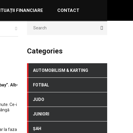
ITUAȚII FINANCIARE
CONTACT
Categories
AUTOMOBILISM & KARTING
bay”. Alb-
FOTBAL
JUDO
nute. Ce-i
 lângă
JUNIORI
ȘAH
ar la faza