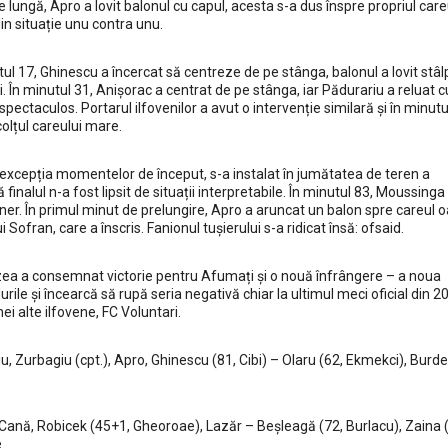
re lungă, Apro a lovit balonul cu capul, acesta s-a dus înspre propriul care
 din situație unu contra unu.
ul 17, Ghinescu a încercat să centreze de pe stânga, balonul a lovit stâlp
lui. În minutul 31, Anișorac a centrat de pe stânga, iar Pădurariu a reluat 
pectaculos. Portarul ilfovenilor a avut o intervenție similară și în minutu
olțul careului mare.
cu excepția momentelor de început, s-a instalat în jumătatea de teren a
finalul n-a fost lipsit de situații interpretabile. În minutul 83, Moussinga 
ner. În primul minut de prelungire, Apro a aruncat un balon spre careul oa
i Sofran, care a înscris. Fanionul tușierului s-a ridicat însă: ofsaid.
 Buzea a consemnat victorie pentru Afumați și o nouă înfrângere – a noua
ile și încearcă să rupă seria negativă chiar la ultimul meci oficial din 2
i alte ilfovene, FC Voluntari.
u, Zurbagiu (cpt.), Apro, Ghinescu (81, Cibi) – Olaru (62, Ekmekci), Bur
Cană, Robicek (45+1, Gheoroae), Lazăr – Beșleagă (72, Burlacu), Zaina (
e