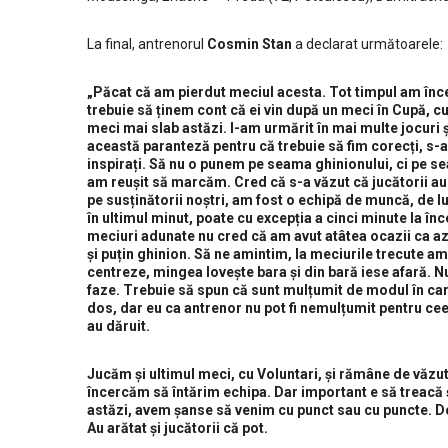
La final, antrenorul
Cosmin Stan
a declarat următoarele:
„Păcat că am pierdut meciul acesta. Tot timpul am înce
trebuie să ținem cont că ei vin după un meci în Cupă, cu
meci mai slab astăzi. I-am urmărit în mai multe jocuri
această paranteză pentru că trebuie să fim corecți, s-a
inspirați. Să nu o punem pe seama ghinionului, ci pe sea
am reușit să marcăm. Cred că s-a văzut că jucătorii au m
pe susținătorii noștri, am fost o echipă de muncă, de lu
în ultimul minut, poate cu excepția a cinci minute la în
meciuri adunate nu cred că am avut atâtea ocazii ca azi.
și puțin ghinion. Să ne amintim, la meciurile trecute am 
centreze, mingea lovește bara și din bară iese afară. N
faze. Trebuie să spun că sunt mulțumit de modul în care
dos, dar eu ca antrenor nu pot fi nemulțumit pentru cee
au dăruit.
Jucăm și ultimul meci, cu Voluntari, și rămâne de văzut 
încercăm să întărim echipa. Dar important e să treacă
astăzi, avem șanse să venim cu punct sau cu puncte. Doa
Au arătat și jucătorii că pot.