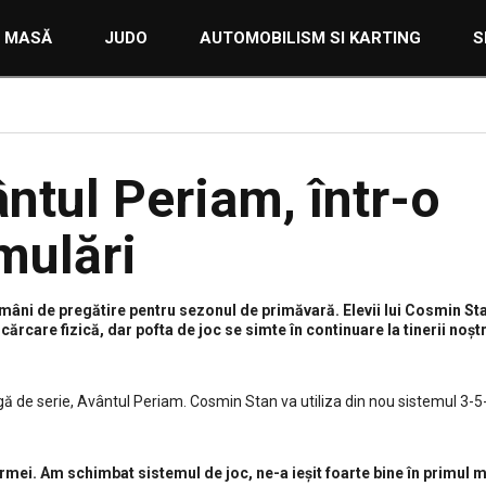
E MASĂ
JUDO
AUTOMOBILISM SI KARTING
S
ântul Periam, într-o
mulări
ăptămâni de pregătire pentru sezonul de primăvară. Elevii lui Cosmin St
cărcare fizică, dar pofta de joc se simte în continuare la tinerii noștr
 de serie, Avântul Periam. Cosmin Stan va utiliza din nou sistemul 3-5-
ermei. Am schimbat sistemul de joc, ne-a ieșit foarte bine în primul m