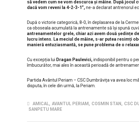
să vedem cum ne vom descurca și mâine. După jocul cu
dacă vom reveni la 4-2-3-1”,
ne-a declarat antrenorul ec
După o victorie categorică, 8-0, în deplasarea de la Cermei
ca oboseala acumulată la antrenamente să își spună cuv
antrenamentelor grele, chiar azi avem două ședințe de 
lucru intens. La meciul de mâine, s-ar putea resimți o
manieră entuziasmantă, se pune problema de o relaxare
Cu excepția lui
Dragan Paulevici,
indisponibil pentru o pe
îmbucurător, mai ales în această perioadă de antrenament
Partida Avântul Periam – CSC Dumbrăvița va avea loc mâin
disputa, în cele din urmă, la Periam.
AMICAL
,
AVANTUL PERIAM
,
COSMIN STAN
,
CSC D
Despre club
SANPETU MARE
Clubul Sportiv Comunal Dumbrăvița este un club sportiv 
drept public, înființat ca instituţie publică polisportivă și va
avea ca obiectiv principal de activitate selecţia, pregătirea