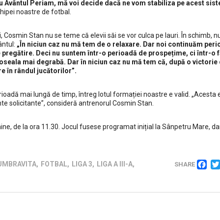
 Avântul Periam, mă voi decide dacă ne vom stabiliza pe acest sis
hipei noastre de fotbal.
, Cosmin Stan nu se teme că elevii săi se vor culca pe lauri. În schimb, 
ântul:
„În niciun caz nu mă tem de o relaxare. Dar noi continuăm per
pregătire. Deci nu suntem într-o perioadă de prospețime, ci într-o 
boseala mai degrabă. Dar în niciun caz nu mă tem că, după o victorie
 în rândul jucătorilor”.
rioadă mai lungă de timp, întreg lotul formației noastre e valid. „Acesta 
e solicitante”, consideră antrenorul Cosmin Stan.
e, de la ora 11.30. Jocul fusese programat inițial la Sânpetru Mare, da
F
UMBRAVITA
,
FOTBAL
,
LIGA 3
,
LIGA A III-A
,
SHARE
Social media
de
,