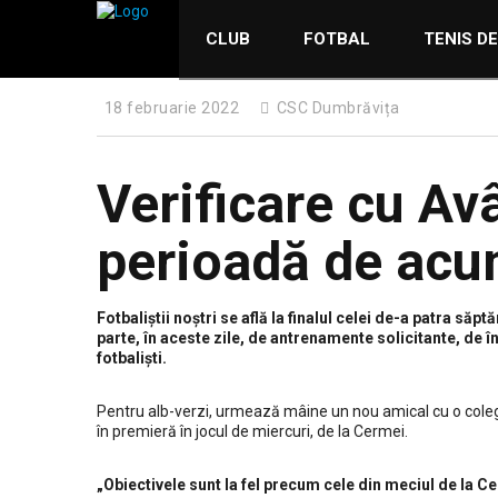
CLUB
FOTBAL
TENIS D
18 februarie 2022
CSC Dumbrăvița
Verificare cu Av
perioadă de acu
Fotbaliștii noștri se află la finalul celei de-a patra s
parte, în aceste zile, de antrenamente solicitante, de în
fotbaliști.
Pentru alb-verzi, urmează mâine un nou amical cu o colegă
în premieră în jocul de miercuri, de la Cermei.
„Obiectivele sunt la fel precum cele din meciul de la C