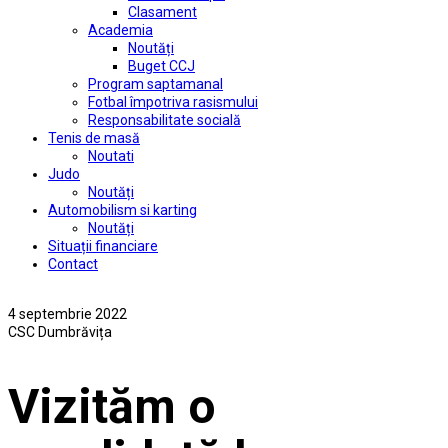
Clasament
Academia
Noutăți
Buget CCJ
Program saptamanal
Fotbal împotriva rasismului
Responsabilitate socială
Tenis de masă
Noutati
Judo
Noutăți
Automobilism si karting
Noutăți
Situații financiare
Contact
4 septembrie 2022
CSC Dumbrăvița
Vizităm o