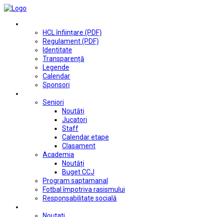
Club
HCL înființare (PDF)
Regulament (PDF)
Identitate
Transparență
Legende
Calendar
Sponsori
Fotbal
Seniori
Noutăți
Jucatori
Staff
Calendar etape
Clasament
Academia
Noutăți
Buget CCJ
Program saptamanal
Fotbal împotriva rasismului
Responsabilitate socială
Tenis de masă
Noutati