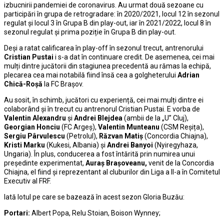
izbucnirii pandemiei de coronavirus. Au urmat două sezoane cu
participări în grupa de retrogradare: în 2020/2021, locul 12 în sezonul
regulat și locul 3 în Grupa B din play-out, iar în 2021/2022, locul 8 în
sezonul regulat și prima poziție în Grupa B din play-out.
Deși a ratat calificarea în play-off în sezonul trecut, antrenorului
Cristian Pustai
i s-a dat în continuare credit. De asemenea, cei mai
mulți dintre jucătorii din stagiunea precedentă au rămas la echipă,
plecarea cea mai notabilă fiind însă cea a golgheterului
Adrian
Chică-Roșă
la FC Brașov.
Au sosit, în schimb, jucători cu experiență, cei mai mulți dintre ei
colaborând și în trecut cu antrenorul Cristian Pustai. E vorba de
Valentin Alexandru
și
Andrei Blejdea
(ambii de la „U” Cluj),
Georgian Honciu
(FC Argeș),
Valentin Munteanu
(CSM Reșița),
Sergiu Pârvulescu
(Petrolul),
Răzvan Matiș
(Concordia Chiajna),
Kristi Marku
(Kukesi, Albania) și
Andrei Banyoi
(Nyiregyhaza,
Ungaria). În plus, conducerea a fost întărită prin numirea unui
președinte experimentat,
Auraș Brașoveanu,
venit de la Concordia
Chiajna, el fiind și reprezentant al cluburilor din Liga a II-a în Comitetul
Executiv al FRF.
Iată lotul pe care se bazează în acest sezon Gloria Buzău:
Portari:
Albert Popa, Relu Stoian, Boison Wynney;