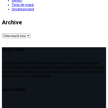
Seniori
Tenis de masă
Uncategorized
Archive
Archive
Despre club
Clubul Sportiv Comunal Dumbrăvița este un club sportiv de drept
public, înființat ca instituţie publică polisportivă și va avea ca obiectiv
principal de activitate selecţia, pregătirea, participarea la competiţii
sportive interne şi internaționale.
Social media