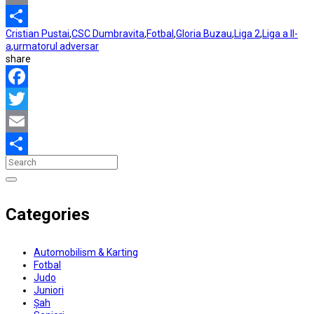
Email
Cristian Pustai
,
CSC Dumbravita
,
Fotbal
,
Gloria Buzau
,
Liga 2
,
Liga a II-
Partajează
a
,
urmatorul adversar
share
Facebook
Twitter
Email
Partajează
Categories
Automobilism & Karting
Fotbal
Judo
Juniori
Șah