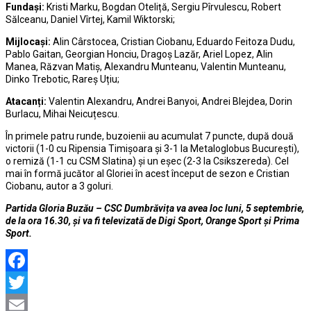
Fundași:
Kristi Marku, Bogdan Oteliță, Sergiu Pîrvulescu, Robert
Sălceanu, Daniel Vîrtej, Kamil Wiktorski;
Mijlocași:
Alin Cârstocea, Cristian Ciobanu, Eduardo Feitoza Dudu,
Pablo Gaitan, Georgian Honciu, Dragoș Lazăr, Ariel Lopez, Alin
Manea, Răzvan Matiș, Alexandru Munteanu, Valentin Munteanu,
Dinko Trebotic, Rareș Uțiu;
Atacanți:
Valentin Alexandru, Andrei Banyoi, Andrei Blejdea, Dorin
Burlacu, Mihai Neicuțescu.
În primele patru runde, buzoienii au acumulat 7 puncte, după două
victorii (1-0 cu Ripensia Timișoara și 3-1 la Metaloglobus București),
o remiză (1-1 cu CSM Slatina) și un eșec (2-3 la Csikszereda). Cel
mai în formă jucător al Gloriei în acest început de sezon e Cristian
Ciobanu, autor a 3 goluri.
Partida Gloria Buzău – CSC Dumbrăvița va avea loc luni, 5 septembrie,
de la ora 16.30, și va fi televizată de Digi Sport, Orange Sport și Prima
Sport.
Facebook
Twitter