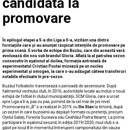
candidată la
promovare
În epilogul etapei a 5-a din Liga a II-a, vizităm una dintre
formațiile care și-au anunțat răspicat intențiile de promovare pe
prima scenă. E vorba de echipa din Buzău, care din această vară
evoluează din nou sub brandul Gloria. Aflată la al patrulea sezon
consecutiv în eșalonul al doilea, formația antrenată de
experimentatul Cristian Pustai mizează pe un nucleu
experimentat și omogen, la care s-au adăugat câteva transferuri
notabile efectuate în pre-sezon.
Buzăul fotbalistic traversează o perioadă de ascensiune. După
falimentul vechiului club, în 2016, autoritățile locale au inclus o nouă
echipă de fotbal în clubul municipalității, SCM Gloria, care a urcat
spre Liga a II-a, pas cu pas, pornind de la cel mai de jos nivel.
Promovarea în „B” s-a realizat în 2019, cu
Ilie Stan
la timonă, după
un sezon în care buzoienii au depășit formații cu pretenții, precum
Oțelul Galați, Foresta Suceava sau Ceahlăul Piatra Neamț. La prima
participare în eșalonul secund, în ediția 2019/2020, noul club s-a
găsit pe locul 8 în momentul întreruperii campionatului din cauza