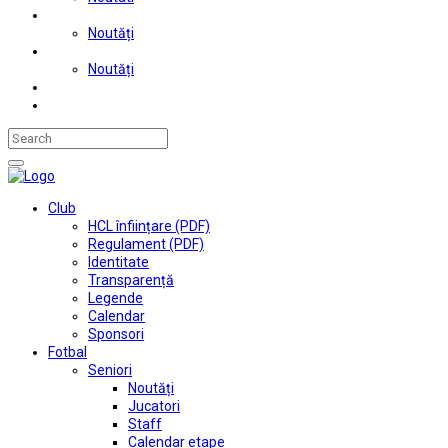
Judo
Noutăți
Automobilism si karting
Noutăți
Situații financiare
Contact
Club
HCL înființare (PDF)
Regulament (PDF)
Identitate
Transparență
Legende
Calendar
Sponsori
Fotbal
Seniori
Noutăți
Jucatori
Staff
Calendar etape