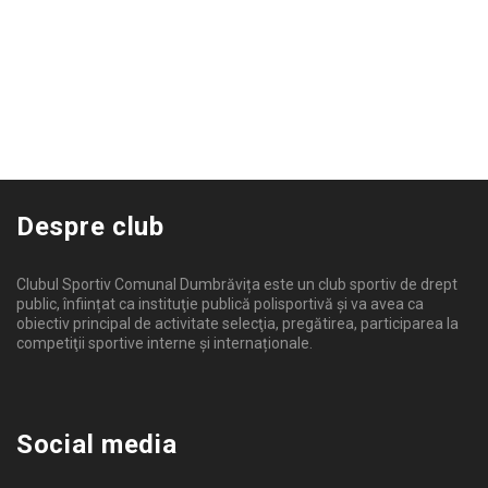
Despre club
Clubul Sportiv Comunal Dumbrăvița este un club sportiv de drept
public, înființat ca instituţie publică polisportivă și va avea ca
obiectiv principal de activitate selecţia, pregătirea, participarea la
competiţii sportive interne şi internaționale.
Social media