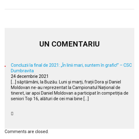
UN COMENTARIU
Concluzii la final de 2021: „În linii mari, suntem în grafic!” – CSC
Dumbravita
24 decembrie 2021
[…] săptămâni, la Buzău. Luni și marți, frații Dora și Daniel
Moldovan ne-au reprezentat la Campionatul Național de
tineret, iar apoi Daniel Moldovan a participat în competiția de
seniori Top 16, alături de cei mai bine […]
Comments are closed.