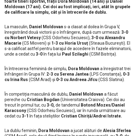
foarte tineri sportivi, frații Dora Moldovan (14 ani) și Daniel
Moldovan (17 ani). Cei doi au fost implicați, ieri, atât în grupele
de calificare la simplu, cât și în întrecerile de dublu.
La masculin,
Daniel Moldovan
s-a clasat al doilea în Grupa V,
înregistrând două victorii și o înfrângere, după cum urmează:
3-0
cu Norbert Vetesy
(CSS Odorheiu Secuiesc),
3-0 cu Alexandru
Macarie
(CS Mioveni) și
1-3 cu Horia Ursuț
(Steaua București). El
s-a calificat astfel pentru barajul de accedere în fazele eliminatorii,
unde a cedat cu
3-0
în fața lui
Paul Szilaghi
(CSM Bistrița).
În întrecerea feminină de simplu,
Dora Moldovan
a înregistrat trei
înfrângeri în Grupa IV:
2-3 cu Serena Jantea
(LPS Constanța),
0-3
cu Irina Rus
(CSM Arad) și
0-3 cu Andreea Jifcu
(CSS Slatina).
În competiția masculină de dublu,
Daniel Moldovan
a făcut
pereche cu
Cristian Bogdan
(Universitatea Craiova). Cei doi au
trecut în primul tur, cu
3-0,
de tandemul
Botond Mozes/Daniel
Karacsony
(CSS Odorheiu Secuiesc), iar în runda următoare au
cedat cu
3-1
în fața steliștilor
Cristian Chiriță/Andrei Istrate.
La dublu feminin,
Dora Moldovan
a jucat alături de
Alesia Sferlea