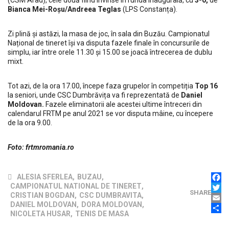
(CSM Arad), cele două fiind învinse în runda inaugurală, cu
3-0,
de
Bianca Mei-Roșu/Andreea Teglas
(LPS Constanța).
Zi plină și astăzi, la masa de joc, în sala din Buzău. Campionatul
Național de tineret își va disputa fazele finale în concursurile de
simplu, iar între orele 11.30 și 15.00 se joacă întrecerea de dublu
mixt.
Tot azi, de la ora 17.00, începe faza grupelor în competiția
Top 16
la seniori, unde CSC Dumbrăvița va fi reprezentată de
Daniel
Moldovan.
Fazele eliminatorii ale acestei ultime întreceri din
calendarul FRTM pe anul 2021 se vor disputa mâine, cu începere
de la ora 9.00.
Foto: frtmromania.ro
ALESIA SFERLEA
,
BUZAU
,
FAC
CAMPIONATUL NATIONAL DE TINERET
,
SHARE
TWI
CRISTIAN BOGDAN
,
CSC DUMBRAVITA
,
EMAI
DANIEL MOLDOVAN
,
DORA MOLDOVAN
,
PAR
NICOLETA HUSAR
,
TENIS DE MASA