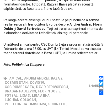
puțin două săptămâni, din păcate”,
a explicat antrenorul
formației noastre. Totodată,
Răzvan Ilan
e plecat în această
săptămână, cu facultatea, într-o tabără de ski.
Pe lângă aceste absențe, clubul nostru e pe punctul de a semna
rezilierea cu alți trei jucători. E vorba despre
Andrei Andrei, Florin
Dobie
și
David Berivoiescu.
Toți cei trei și-au exprimat intenția de
a abandona activitatea fotbalistică, din rațiuni personale.
Următorul amical pentru CSC Dumbrăvița e programat sâmbătă, 5
februarie, de la ora 18.00, cu UVT (L4 Timiș). Meciul se va disputa
tot pe terenul sintetic de la Baza II UPT, la lumina reflectoarelor.
Foto: Politehnica Timișoara
AMICAL
,
ANDREI ANDREI
,
BAZA 2
,
FAC
COSMIN STAN
,
COVID19
,
SHARE
TWI
CSC DUMBRAVITA
,
DAVID BERIVOIESCU
,
EMAI
DRAGAN PAULEVICI
,
FLORIN DOBIE
,
PAR
FOTBAL
,
LIGA 3
,
LIGA A III-A
,
LUCHIAN GOLOGAN
,
POLITEHNICA TIMISOARA
,
SCHINTEIE
,