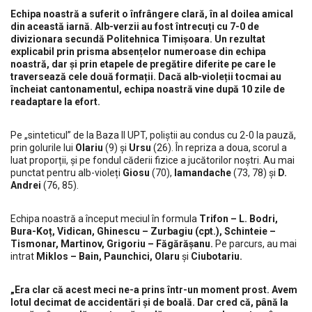
Echipa noastră a suferit o înfrângere clară, în al doilea amical
din această iarnă. Alb-verzii au fost întrecuți cu 7-0 de
divizionara secundă Politehnica Timișoara. Un rezultat
explicabil prin prisma absențelor numeroase din echipa
noastră, dar și prin etapele de pregătire diferite pe care le
traversează cele două formații. Dacă alb-violeții tocmai au
încheiat cantonamentul, echipa noastră vine după 10 zile de
readaptare la efort.
Pe „sinteticul” de la Baza II UPT, poliștii au condus cu 2-0 la pauză,
prin golurile lui
Olariu
(9) și
Ursu
(26). În repriza a doua, scorul a
luat proporții, și pe fondul căderii fizice a jucătorilor noștri. Au mai
punctat pentru alb-violeți
Giosu
(70),
Iamandache
(73, 78) și
D.
Andrei
(76, 85).
Echipa noastră a început meciul în formula
Trifon – L. Bodri,
Bura-Koț, Vidican, Ghinescu – Zurbagiu (cpt.), Schinteie –
Tismonar, Martinov, Grigoriu – Făgărășanu.
Pe parcurs, au mai
intrat
Miklos – Bain, Paunchici, Olaru
și
Ciubotariu.
„Era clar că acest meci ne-a prins într-un moment prost. Avem
lotul decimat de accidentări și de boală. Dar cred că, până la