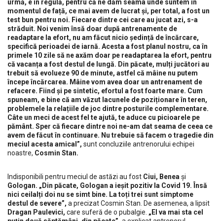
urmă, e în regulă, pentru că ne dăm seama unde suntem în
momentul de față, ce mai avem de lucrat și, per total, a fost un
test bun pentru noi. Fiecare dintre cei care au jucat azi, s-a
străduit. Noi venim însă doar după antrenamente de
readaptare la efort, nu am făcut nicio ședință de încărcare,
specifică perioadei de iarnă. Acesta a fost planul nostru, ca în
primele 10 zile să ne axăm doar pe readaptarea la efort, pentru
că vacanța a fost destul de lungă. Din păcate, mulți jucători au
trebuit să evolueze 90 de minute, astfel că mâine nu putem
începe încărcarea. Mâine vom avea doar un antrenament de
refacere. Fiind și pe sintetic, efortul a fost foarte mare. Cum
spuneam, e bine că am văzut lacunele de poziționare în teren,
problemele la relațiile de joc dintre posturile complementare.
Câte un meci de acest fel te ajută, te aduce cu picioarele pe
pământ. Sper că fiecare dintre noi ne-am dat seama de ceea ce
avem de făcut în continuare. Nu trebuie să facem o tragedie din
meciul acesta amical”,
sunt concluziile antrenorului echipei
noastre,
Cosmin Stan.
Indisponibili pentru meciul de astăzi au fost
Ciui, Benea
și
Gologan. „Din păcate, Gologan a ieșit pozitiv la Covid 19. Însă
nici ceilalți doi nu se simt bine. La toți trei sunt simptome
destul de severe”,
a precizat Cosmin Stan. De asemenea, a lipsit
Dragan Paulevici,
care suferă de o pubalgie.
„El va mai sta cel