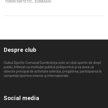
TEREN SINTETIC
,
ZURBAGIU
Despre club
Clubul Sportiv Comunal Dumbrăvița este un club sportiv de drept
public, înființat ca instituţie publică polisportivă și va avea ca
obiectiv principal de activitate selecţia, pregătirea, participarea la
competiţii sportive interne şi internaționale.
Social media