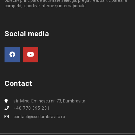
obiectiv principal de activitate selecţia, pregătirea, participarea la
competiţii sportive interne şi internaționale.
Social media
Contact
str. Mihai Eminescu nr. 73, Dumbravita
+40 770 395 231
contact@cscdumbravita.ro