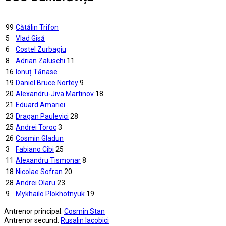
99
Cătălin Trifon
5
Vlad Gîsă
6
Costel Zurbagiu
8
Adrian Zaluschi
11
16
Ionuț Tănase
19
Daniel Bruce Nortey
9
20
Alexandru-Jiva Martinov
18
21
Eduard Amariei
23
Dragan Paulevici
28
25
Andrei Toroc
3
26
Cosmin Gladun
3
Fabiano Cibi
25
11
Alexandru Tismonar
8
18
Nicolae Sofran
20
28
Andrei Olaru
23
9
Mykhailo Plokhotnyuk
19
Antrenor principal:
Cosmin Stan
Antrenor secund:
Rusalin Iacobici