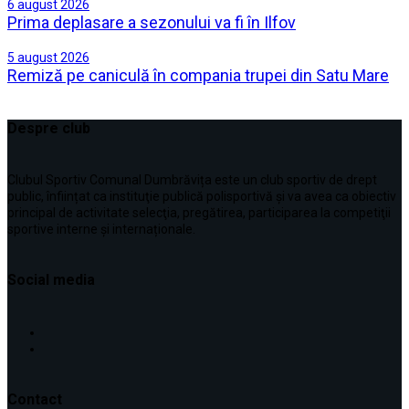
6 august 2026
Prima deplasare a sezonului va fi în Ilfov
5 august 2026
Remiză pe caniculă în compania trupei din Satu Mare
Despre club
Clubul Sportiv Comunal Dumbrăvița este un club sportiv de drept
public, înființat ca instituţie publică polisportivă și va avea ca obiectiv
principal de activitate selecţia, pregătirea, participarea la competiţii
sportive interne şi internaționale.
Social media
Contact