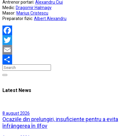
Antrenor portari:
Alexandru Ciui
Medic:
Dragomir Halmagy
Masor:
Marius Cristescu
Preparator fizic:
Albert Alexandru
Facebook
Twitter
Email
Partajează
Latest News
8 august 2026
Ocaziile din prelungiri, insuficiente pentru a evita
înfrângerea în Ilfov