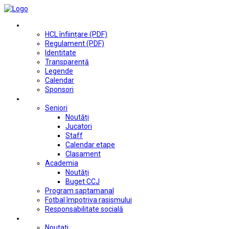
Club
HCL înființare (PDF)
Regulament (PDF)
Identitate
Transparență
Legende
Calendar
Sponsori
Fotbal
Seniori
Noutăți
Jucatori
Staff
Calendar etape
Clasament
Academia
Noutăți
Buget CCJ
Program saptamanal
Fotbal împotriva rasismului
Responsabilitate socială
Tenis de masă
Noutati