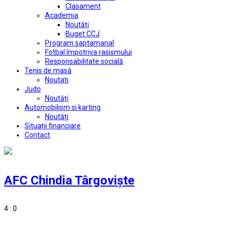
Clasament
Academia
Noutăți
Buget CCJ
Program saptamanal
Fotbal împotriva rasismului
Responsabilitate socială
Tenis de masă
Noutati
Judo
Noutăți
Automobilism si karting
Noutăți
Situații financiare
Contact
AFC Chindia Târgovişte
4 : 0