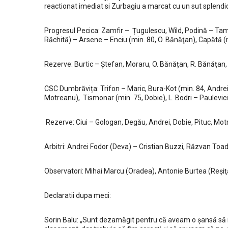
reactionat imediat si Zurbagiu a marcat cu un sut splendid de
Progresul Pecica: Zamfir – Țugulescu, Wild, Podină – Tamb
Răchită) – Arsene – Enciu (min. 80, O. Bănăţan), Capătă (
Rezerve: Burtic – Ștefan, Moraru, O. Bănățan, R. Bănățan,
CSC Dumbrăvița: Trifon – Maric, Bura-Kot (min. 84, Andrei
Motreanu), Tismonar (min. 75, Dobie), L. Bodri – Paulevici
Rezerve: Ciui – Gologan, Degău, Andrei, Dobie, Pituc, Mo
Arbitri: Andrei Fodor (Deva) – Cristian Buzzi, Răzvan Toa
Observatori: Mihai Marcu (Oradea), Antonie Burtea (Reşiţ
Declaratii dupa meci:
Sorin Balu: „Sunt dezamăgit pentru că aveam o șansă să i