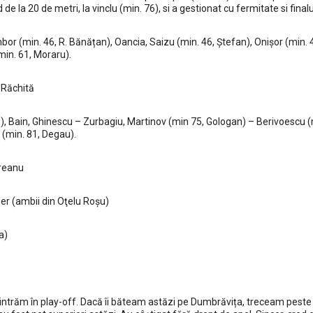
 la 20 de metri, la vinclu (min. 76), si a gestionat cu fermitate si finalul
or (min. 46, R. Bănățan), Oancia, Saizu (min. 46, Ștefan), Onișor (min. 
min. 61, Moraru).
 Răchită
), Bain, Ghinescu – Zurbagiu, Martinov (min 75, Gologan) – Berivoescu (
 (min. 81, Degau).
treanu
der (ambii din Oţelu Roşu)
a)
ntrăm în play-off. Dacă îi băteam astăzi pe Dumbrăvița, treceam peste 