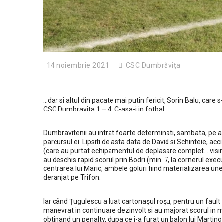
14 noiembrie 2021
CSC Dumbrăvița
…dar si altul din pacate mai putin fericit, Sorin Balu, care
CSC Dumbravita 1 – 4. C-asa-i in fotbal…
Dumbravitenii au intrat foarte determinati, sambata, pe a
parcursul ei. Lipsiti de asta data de David si Schinteie, accid
(care au purtat echipamentul de deplasare complet… visini
au deschis rapid scorul prin Bodri (min. 7, la cornerul exe
centrarea lui Maric, ambele goluri fiind materializarea unei
deranjat pe Trifon.
Iar când Țugulescu a luat cartonașul roșu, pentru un fault 
manevrat in continuare dezinvolt si au majorat scorul in mi
obtinand un penalty, dupa ce i-a furat un balon lui Martin