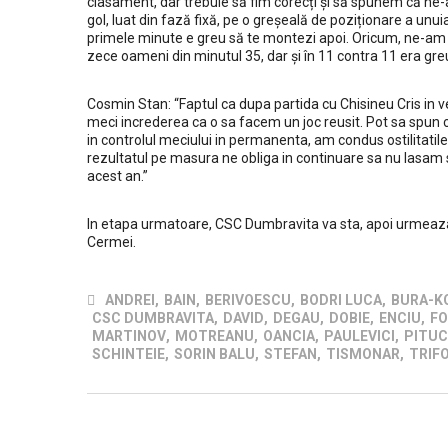
clasament, dar trebuie să fim corecți și să spunem că ne-au
gol, luat din fază fixă, pe o greșeală de poziționare a unuia
primele minute e greu să te montezi apoi. Oricum, ne-am d
zece oameni din minutul 35, dar și în 11 contra 11 era gr
Cosmin Stan: “Faptul ca dupa partida cu Chisineu Cris in v
meci increderea ca o sa facem un joc reusit. Pot sa spun 
in controlul meciului in permanenta, am condus ostilitatile 
rezultatul pe masura ne obliga in continuare sa nu lasam 
acest an.”
In etapa urmatoare, CSC Dumbravita va sta, apoi urmeaza 
Cermei.
ANDREI
,
BAIN
,
BERIVOESCU
,
BODRI LUCA
,
BURA-K
CSC DUMBRAVITA
,
DAVID
,
DEGAU
,
DOBIE
,
ENCIU
,
FO
MARTINOV
,
MOTREANU
,
OANCIA
,
PAULEVICI
,
PITUC
SCHINTEIE
,
SORIN BALU
,
STEFAN
,
TISMONAR
,
TRIF