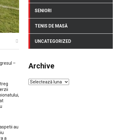
SENIORI
TENIS DE MASĂ
UNCATEGORIZED
ogresul –
Archive
Archive
ntreg
erzii
ionatului,
at
au
aspetii au
iu
ra a