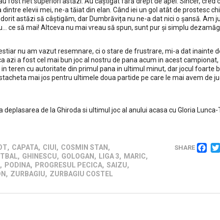
 fost net superiori astăzi. Au câștigat fără drept de apel. Sincer, cred 
 dintre elevii mei, ne-a tăiat din elan. Când iei un gol atât de prostesc chi
orit astăzi să câștigăm, dar Dumbrăvița nu ne-a dat nici o șansă. Am juc
eu… ce să mai! Altceva nu mai vreau să spun, sunt pur și simplu dezamăgi
estiar nu am vazut resemnare, ci o stare de frustrare, mi-a dat inainte 
ca azi a fost cel mai bun joc al nostru de pana acum in acest campionat,
in teren cu autoritate din primul pana in ultimul minut, dar jocul foarte b
stacheta mai jos pentru ultimele doua partide pe care le mai avem de ju
deplasarea de la Ghiroda si ultimul joc al anului acasa cu Gloria Lunca
F
OT
,
CAPATA
,
CIUI
,
COSMIN STAN
,
SHARE
TBAL
,
GHINESCU
,
GOLOGAN
,
LIGA 3
,
MARIC
,
,
PODINA
,
PROGRESUL PECICA
,
SAIZU
,
ON
,
ZURBAGIU
,
ZURBAGIU COSTEL