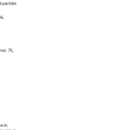
 partidei.
46,
min. 75,
ei în