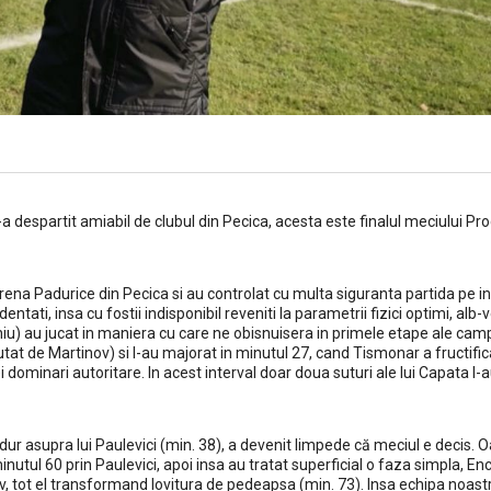
 s-a despartit amiabil de clubul din Pecica, acesta este finalul meciului Pr
rena Padurice din Pecica si au controlat cu multa siguranta partida pe i
entati, insa cu fostii indisponibil reveniti la parametrii fizici optimi, alb-v
u) au jucat in maniera cu care ne obisnuisera in primele etape ale camp
cutat de Martinov) si l-au majorat in minutul 27, cand Tismonar a fructific
 dominari autoritare. In acest interval doar doua suturi ale lui Capata l-
dur asupra lui Paulevici (min. 38), a devenit limpede că meciul e decis. O
nutul 60 prin Paulevici, apoi insa au tratat superficial o faza simpla, Enc
ov, tot el transformand lovitura de pedeapsa (min. 73). Insa echipa noast