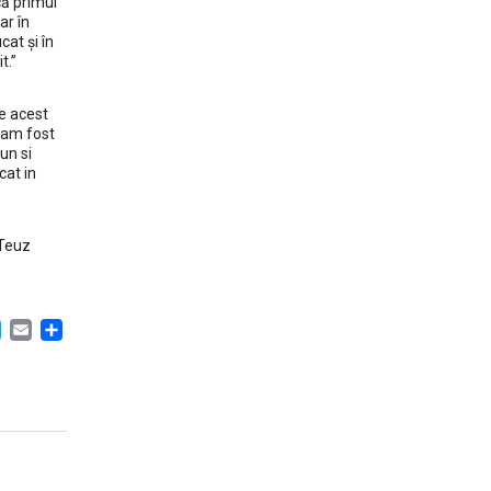
că primul
ar în
at și în
t.”
de acest
 am fost
un si
cat in
-Teuz
ACEBOOK
TWITTER
EMAIL
PARTAJEAZĂ