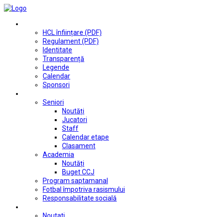
Club
HCL înființare (PDF)
Regulament (PDF)
Identitate
Transparență
Legende
Calendar
Sponsori
Fotbal
Seniori
Noutăți
Jucatori
Staff
Calendar etape
Clasament
Academia
Noutăți
Buget CCJ
Program saptamanal
Fotbal împotriva rasismului
Responsabilitate socială
Tenis de masă
Noutati