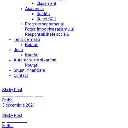
Clasament
Academia
Noutăți
Buget CCJ
Program saptamanal
Fotbal împotriva rasismului
Responsabilitate socială
Tenis de masă
Noutati
Judo
Noutăți
Automobilism si karting
Noutăți
Situații financiare
Contact
Sticky Post
Cu un picior în play-off!
Fotbal
3 decembrie 2021
Sticky Post
Egalati la final
Fotbal