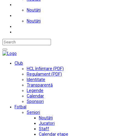
Judo
Noutăți
Automobilism si karting
Noutăți
Situații financiare
Contact
Club
HCL înființare (PDF)
Regulament (PDF)
Identitate
Transparență
Legende
Calendar
Sponsori
Fotbal
Seniori
Noutăți
Jucatori
Staff
Calendar etape