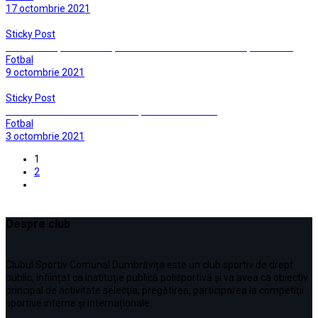
17 octombrie 2021
Sticky Post
Un rezultat poate nedrept: CSC Dumbravita – Soimii Lipova 0 – 2
Fotbal
9 octombrie 2021
Sticky Post
Alb-verzii confirma traditia in Țara Sămădăilor…
Fotbal
3 octombrie 2021
1
2
Despre club
Clubul Sportiv Comunal Dumbrăvița este un club sportiv de drept
public, înființat ca instituţie publică polisportivă și va avea ca obiectiv
principal de activitate selecţia, pregătirea, participarea la competiţii
sportive interne şi internaționale.