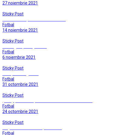
27 noiembrie 2021
Sticky Post
Cosmin Stan, un antrenor fericit…
Fotbal
14 noiembrie 2021
Sticky Post
Infrangere, insa joc bun
Fotbal
6 noiembrie 2021
Sticky Post
Greu, foarte greu …
Fotbal
31 octombrie 2021
Sticky Post
(Alte) puncte risipite cu nonsalanta …tinereasca
Fotbal
24 octombrie 2021
Sticky Post
Un joc care trebuie repede uitat
Fotbal