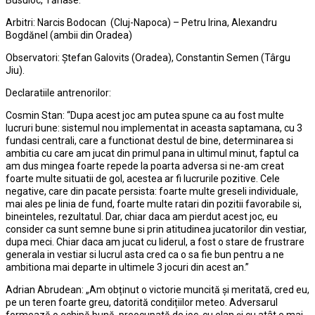
Busuioc, Tănase.
Arbitri: Narcis Bodocan (Cluj-Napoca) – Petru Irina, Alexandru
Bogdănel (ambii din Oradea)
Observatori: Ștefan Galovits (Oradea), Constantin Semen (Târgu
Jiu).
Declaratiile antrenorilor:
Cosmin Stan: “Dupa acest joc am putea spune ca au fost multe
lucruri bune: sistemul nou implementat in aceasta saptamana, cu 3
fundasi centrali, care a functionat destul de bine, determinarea si
ambitia cu care am jucat din primul pana in ultimul minut, faptul ca
am dus mingea foarte repede la poarta adversa si ne-am creat
foarte multe situatii de gol, acestea ar fi lucrurile pozitive. Cele
negative, care din pacate persista: foarte multe greseli individuale,
mai ales pe linia de fund, foarte multe ratari din pozitii favorabile si,
bineinteles, rezultatul. Dar, chiar daca am pierdut acest joc, eu
consider ca sunt semne bune si prin atitudinea jucatorilor din vestiar,
dupa meci. Chiar daca am jucat cu liderul, a fost o stare de frustrare
generala in vestiar si lucrul asta cred ca o sa fie bun pentru a ne
ambitiona mai departe in ultimele 3 jocuri din acest an.”
Adrian Abrudean: „Am obținut o victorie muncită și meritată, cred eu,
pe un teren foarte greu, datorită condițiilor meteo. Adversarul