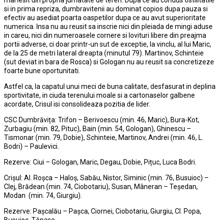
mai iesit din propria jumatate de teren. Dupa ce au condus ostilitatile
si in prima repriza, dumbravitenii au dominat copios dupa pauza si
efectiv au asediat poarta oaspetilor dupa ce au avut superioritate
numerica. Insa nu au reusit sa inscrie nici din pleiada de mingi aduse
in careu, nici din numeroasele cornere si lovituri libere din preajma
portii adverse, ci doar printr-un sut de exceptie, la vinclu, al lui Maric,
de la 25 de metri lateral dreapta (minutul 79). Martinov, Schinteie
(sut deviat in bara de Rosca) si Gologan nu au reusit sa concretizeze
foarte bune oportunitati.
Astfel ca, la capatul unui meci de buna calitate, desfasurat in deplina
sportivitate, in ciuda terenului moale si a cartonaselor galbene
acordate, Crisul isi consolideaza pozitia de lider.
CSC Dumbrăvița: Trifon – Berivoescu (min. 46, Maric), Bura-Kot,
Zurbagiu (min. 82, Pituc), Bain (min. 54, Gologan), Ghinescu –
Tismonar (min. 79, Dobie), Schinteie, Martinov, Andrei (min. 46, L.
Bodri) – Paulevici.
Rezerve: Ciui – Gologan, Maric, Degau, Dobie, Pițuc, Luca Bodri.
Crișul: Al. Roșca – Haloș, Sabău, Nistor, Siminic (min. 76, Busuioc) –
Clej, Brădean (min. 74, Ciobotariu), Susan, Mâneran – Teședan,
Modan (min. 74, Giurgiu).
Rezerve: Paşcalău – Pașca, Ciornei, Ciobotariu, Giurgiu, Cl. Popa,