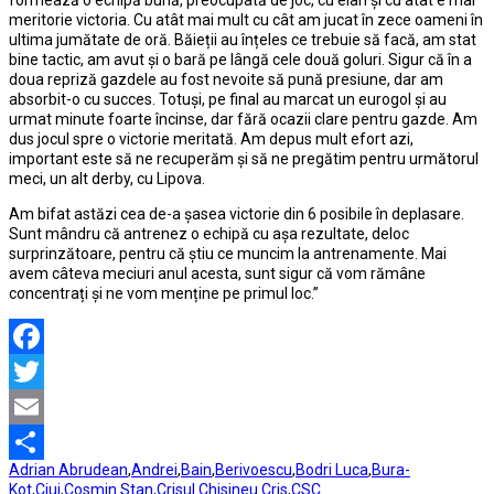
formează o echipă bună, preocupată de joc, cu elan și cu atât e mai
meritorie victoria. Cu atât mai mult cu cât am jucat în zece oameni în
ultima jumătate de oră. Băieții au înțeles ce trebuie să facă, am stat
bine tactic, am avut și o bară pe lângă cele două goluri. Sigur că în a
doua repriză gazdele au fost nevoite să pună presiune, dar am
absorbit-o cu succes. Totuși, pe final au marcat un eurogol și au
urmat minute foarte încinse, dar fără ocazii clare pentru gazde. Am
dus jocul spre o victorie meritată. Am depus mult efort azi,
important este să ne recuperăm și să ne pregătim pentru următorul
meci, un alt derby, cu Lipova.
Am bifat astăzi cea de-a șasea victorie din 6 posibile în deplasare.
Sunt mândru că antrenez o echipă cu așa rezultate, deloc
surprinzătoare, pentru că știu ce muncim la antrenamente. Mai
avem câteva meciuri anul acesta, sunt sigur că vom rămâne
concentrați și ne vom menține pe primul loc.”
Facebook
Twitter
Email
Adrian Abrudean
,
Andrei
,
Bain
,
Berivoescu
,
Bodri Luca
,
Bura-
Partajează
Kot
,
Ciui
,
Cosmin Stan
,
Crisul Chisineu Cris
,
CSC