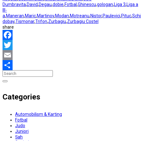
Dumbravita
,
David
,
Degau
,
dobie
,
Fotbal
,
Ghinescu
,
gologan
,
Liga 3
,
Liga a
III-
a
,
Maneran
,
Maric
,
Martinov
,
Modan
,
Motreanu
,
Nistor
,
Paulevici
,
Pituc
,
Schi
dobay
,
Tismonar
,
Trifon
,
Zurbagiu
,
Zurbagiu Costel
share
Facebook
Twitter
Email
Partajează
Categories
Automobilism & Karting
Fotbal
Judo
Juniori
Șah