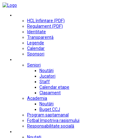
Club
HCL înființare (PDF)
Regulament (PDF)
Identitate
Transparență
Legende
Calendar
Sponsori
Fotbal
Seniori
Noutăți
Jucatori
Staff
Calendar etape
Clasament
Academia
Noutăți
Buget CCJ
Program saptamanal
Fotbal împotriva rasismului
Responsabilitate socială
Tenis de masă
Noutati