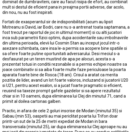
dominat de dumbraviteni, care au facut risipa de efort, au combinat
mult si destul de eficient pana in preajma portii adverse, dar acolo,
din nou, nu au fost inspirati.
Fortati de exasperantul sir de indisponibilitati (acum au lipsit
Motreanu si David, iar Bodri, care nu s-a antrenat toata saptamana, a
fost trecut pe raportul de joc in ultimul moment) si cu alti jucatori
inca sub parametrii fizici optimi, dupa accidentarile sau imbolnavirile
din ultima perioada, elevii lui Cosmin Stan au inceput jocul intr-o
asezare schimbata, care insa le-a permis sa acopere bine spatiile si
sa ofere foarte putine oportunitati adversarului. Desi meciul s-a
desfasurat pe un teren mustind de apa pe alocuri, acesta s-a
prezentat totusi in conditii rezonabile si a permis echipei noastre sa
joace combinativ si sa aiba foarte multe faze periculoase la poarta
aparata foarte bine de Rosca (18 ani). Crisul a aratat ca merita
pozitia de lider, avand un lot foarte valoros, incluzand si jucatorii U20
si U21, pentru acest esalon, si a jucat foarte pragmatic si eficient,
reusind sa taxeze prompt gafele gazdelor si sa apere rezultatul
chiar si in 10 oameni, dupa eliminarea lui Clej din minutul 71, cand a
primit al doilea cartonas galben.
Practic, in afara de cele 2 goluri inscrise de Modan (minutul 35) si
Sabau (min 53), oaspetii au mai periclitat poarta lui Trifon doar
printr-un sut de la 25 de metri expediat de Modan in bara
transversala (minutul 25), iar dupa eliminarea lui Clej aproape nu au