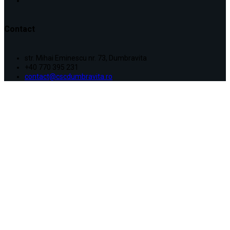
Contact
str. Mihai Eminescu nr. 73, Dumbravita
+40 770 395 231
contact@cscdumbravita.ro