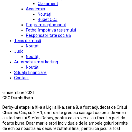
Clasament
Academia
Noutăți
Buget CCJ
Program saptamanal
Fotbal împotriva rasismului
Responsabilitate socială
Tenis de masă
Noutati
Judo
Noutăți
Automobilism si karting
Noutăți
Situații financiare
Contact
6 noiembrie 2021
CSC Dumbrăvița
Derby-ul etapei a XI-a a Ligii a III-a, seria 8, a fost adjudecat de Crisul
Chisineu Cris, cu 2 – 1, dar foarte greu au castigat oaspetii de vineri
ai stadionului Stefan Dobay, pentru ca alb-verzii au facut o partida
foarte buna. Doar marile erori individuale de la ambele goluri primite
de echipa noastra au decis rezultatul final, pentru ca jocul a fost