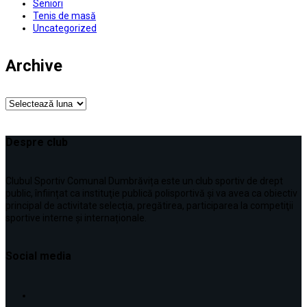
Seniori
Tenis de masă
Uncategorized
Archive
Archive
Despre club
Clubul Sportiv Comunal Dumbrăvița este un club sportiv de drept
public, înființat ca instituţie publică polisportivă și va avea ca obiectiv
principal de activitate selecţia, pregătirea, participarea la competiţii
sportive interne şi internaționale.
Social media