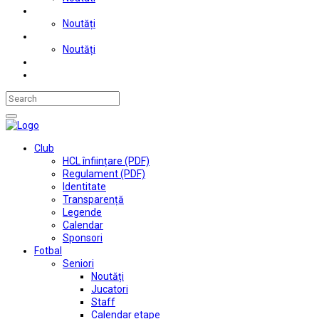
Judo
Noutăți
Automobilism si karting
Noutăți
Situații financiare
Contact
Club
HCL înființare (PDF)
Regulament (PDF)
Identitate
Transparență
Legende
Calendar
Sponsori
Fotbal
Seniori
Noutăți
Jucatori
Staff
Calendar etape