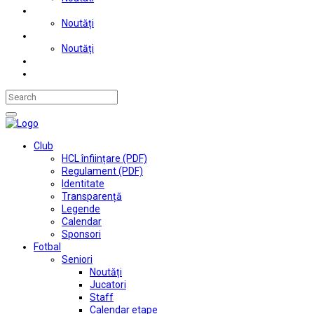
Judo
Noutăți
Automobilism si karting
Noutăți
Situații financiare
Contact
Club
HCL înființare (PDF)
Regulament (PDF)
Identitate
Transparență
Legende
Calendar
Sponsori
Fotbal
Seniori
Noutăți
Jucatori
Staff
Calendar etape