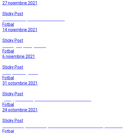
27 noiembrie 2021
Sticky Post
Cosmin Stan, un antrenor fericit…
Fotbal
14 noiembrie 2021
Sticky Post
Infrangere, insa joc bun
Fotbal
6 noiembrie 2021
Sticky Post
Greu, foarte greu …
Fotbal
31 octombrie 2021
Sticky Post
(Alte) puncte risipite cu nonsalanta …tinereasca
Fotbal
24 octombrie 2021
Sticky Post
Un rezultat poate nedrept: CSC Dumbravita – Soimii Lipova 0 – 2
Fotbal