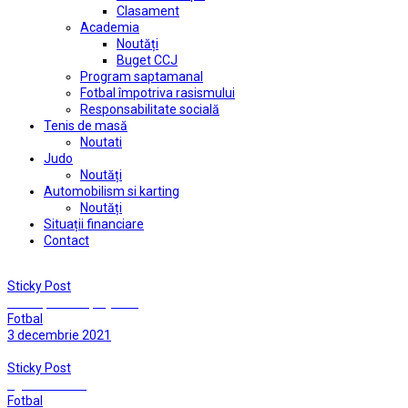
Clasament
Academia
Noutăți
Buget CCJ
Program saptamanal
Fotbal împotriva rasismului
Responsabilitate socială
Tenis de masă
Noutati
Judo
Noutăți
Automobilism si karting
Noutăți
Situații financiare
Contact
Sticky Post
Cu un picior în play-off!
Fotbal
3 decembrie 2021
Sticky Post
Egalati la final
Fotbal