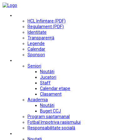
Club
HCL înființare (PDF)
Regulament (PDF)
Identitate
Transparență
Legende
Calendar
Sponsori
Fotbal
Seniori
Noutăți
Jucatori
Staff
Calendar etape
Clasament
Academia
Noutăți
Buget CCJ
Program saptamanal
Fotbal împotriva rasismului
Responsabilitate socială
Tenis de masă
Noutati