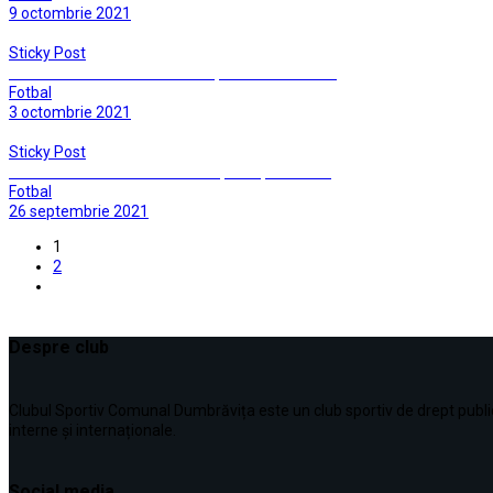
9 octombrie 2021
Sticky Post
Alb-verzii confirma traditia in Țara Sămădăilor…
Fotbal
3 octombrie 2021
Sticky Post
Dumbravita si Ghiroda si-au impartit punctele…
Fotbal
26 septembrie 2021
1
2
Despre club
Clubul Sportiv Comunal Dumbrăvița este un club sportiv de drept public, în
interne şi internaționale.
Social media