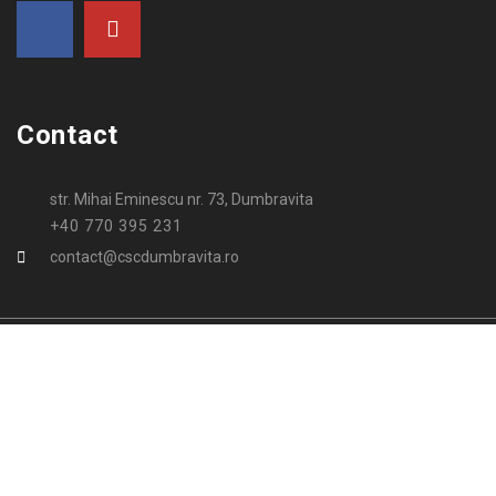
Contact
str. Mihai Eminescu nr. 73, Dumbravita
+40 770 395 231
contact@cscdumbravita.ro