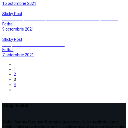
15 octombrie 2021
Sticky Post
Un rezultat poate nedrept: CSC Dumbravita – Soimii Lipova 0 – 2
Fotbal
9 octombrie 2021
Sticky Post
Campioana revine la Dumbravita …
Fotbal
7 octombrie 2021
1
2
3
4
Despre club
Clubul Sportiv Comunal Dumbrăvița este un club sportiv de drept
public, înființat ca instituţie publică polisportivă și va avea ca obiectiv