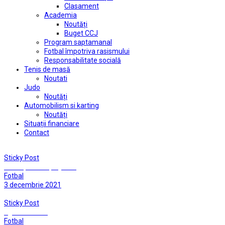
Clasament
Academia
Noutăți
Buget CCJ
Program saptamanal
Fotbal împotriva rasismului
Responsabilitate socială
Tenis de masă
Noutati
Judo
Noutăți
Automobilism si karting
Noutăți
Situații financiare
Contact
Sticky Post
Cu un picior în play-off!
Fotbal
3 decembrie 2021
Sticky Post
Egalati la final
Fotbal