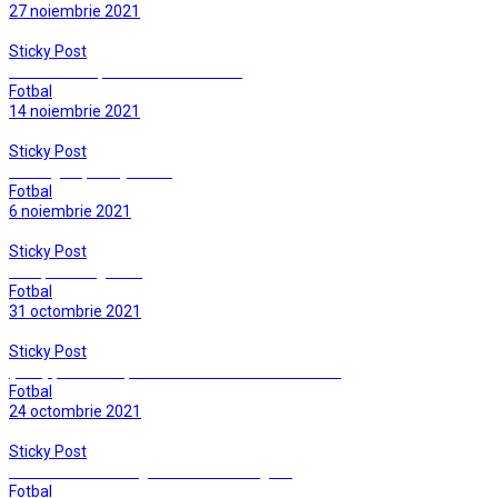
27 noiembrie 2021
Sticky Post
Cosmin Stan, un antrenor fericit…
Fotbal
14 noiembrie 2021
Sticky Post
Infrangere, insa joc bun
Fotbal
6 noiembrie 2021
Sticky Post
Greu, foarte greu …
Fotbal
31 octombrie 2021
Sticky Post
(Alte) puncte risipite cu nonsalanta …tinereasca
Fotbal
24 octombrie 2021
Sticky Post
Dumbravitenii merg sambata la “bulgari”
Fotbal