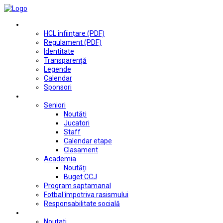
Club
HCL înființare (PDF)
Regulament (PDF)
Identitate
Transparență
Legende
Calendar
Sponsori
Fotbal
Seniori
Noutăți
Jucatori
Staff
Calendar etape
Clasament
Academia
Noutăți
Buget CCJ
Program saptamanal
Fotbal împotriva rasismului
Responsabilitate socială
Tenis de masă
Noutati