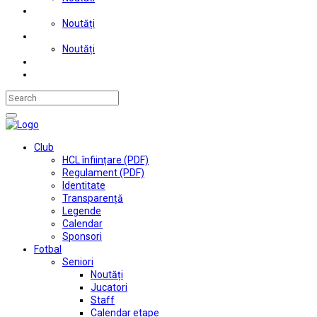
Judo
Noutăți
Automobilism si karting
Noutăți
Situații financiare
Contact
Club
HCL înființare (PDF)
Regulament (PDF)
Identitate
Transparență
Legende
Calendar
Sponsori
Fotbal
Seniori
Noutăți
Jucatori
Staff
Calendar etape